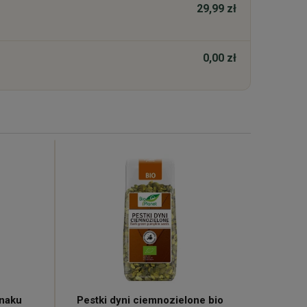
29,99 zł
0,00 zł
inaku
Pestki dyni ciemnozielone bio
Ka