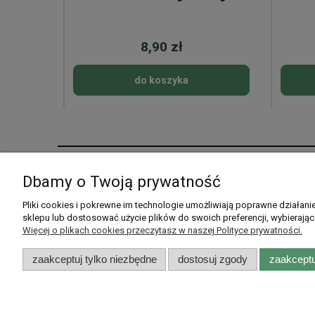
8,90 zł
do koszyka
Pomoc
Moje konto
Dbamy o Twoją prywatność
Pytania i odpowiedzi
Twoje zamówienia
Pliki cookies i pokrewne im technologie umożliwiają poprawne działan
sklepu lub dostosować użycie plików do swoich preferencji, wybierając
Listy zakupowe
Ustawienia konta
Więcej o plikach cookies przeczytasz w naszej Polityce prywatności.
Przechowalnia
zaakceptuj tylko niezbędne
dostosuj zgody
zaakceptu
Rarytasy Dolnośląskie | ul. Olszew