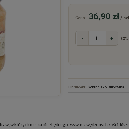
36,90 zł
/ szt
Cena:
-
+
szt.
Producent:
Schronisko Bukowina
otraw, w których nie ma nic zbędnego: wywar z wędzonych kości, kisz