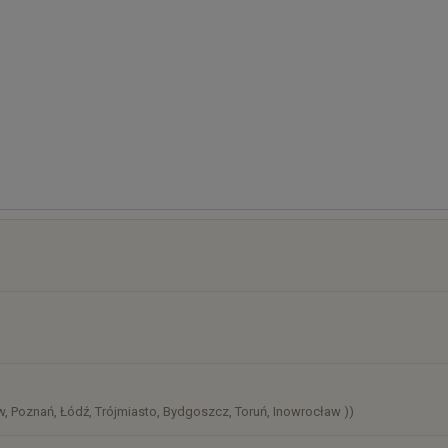
 na wywarze z wędzonych kości, z dodatkiem wędzonego mięsa. Od k
zawiera gluten. Zawiera również mleko i seler.
 soku z kiszenia — to jej znak rozpoznawczy. Ziemniaki podane ob
i albo z kromką chleba na zakwasie.
osztów
)
, Poznań, Łódź, Trójmiasto, Bydgoszcz, Toruń, Inowrocław ))