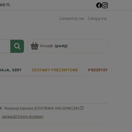
IE.PL
Zarejestruj się
Zaloguj się
Koszyk:
(pusty)
JAJA, SERY
ZESTAWY PREZENTOWE
PRZEPISY
ł
- Rarytasy Express (DOSTAWA CHŁODNICZA)
sprawdź formy dostawy
Cena nie zawiera ewentualnych kosztów
płatności