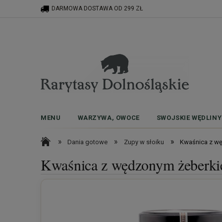
DARMOWA DOSTAWA OD 299 ZŁ
MENU
WARZYWA, OWOCE
SWOJSKIE WĘDLINY
»
»
»
Dania gotowe
Zupy w słoiku
Kwaśnica z w
Kwaśnica z wędzonym żeberk