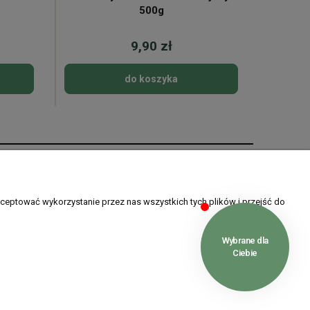
500g
9,90 zł
do koszyka
O nas
O nas
ceptować wykorzystanie przez nas wszystkich tych plików i przejść do
w cookies
Kontakt
ści
Blog
je
Opinie Trustmate
IP: 8982036706 | REGON: 020349112