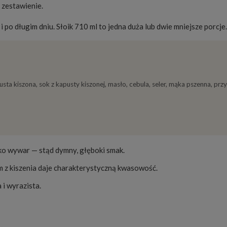
 zestawienie.
i po długim dniu. Słoik 710 ml to jedna duża lub dwie mniejsze porcje.
a kiszona, sok z kapusty kiszonej, masło, cebula, seler, mąka pszenna, prz
lko wywar — stąd dymny, głęboki smak.
m z kiszenia daje charakterystyczną kwasowość.
 i wyrazista.