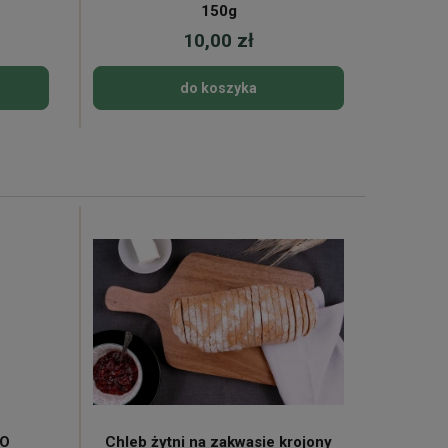
150g
10,00 zł
do koszyka
KO
Chleb żytni na zakwasie krojony
Mleko 