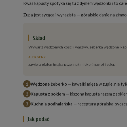
Kwas kapusty spotyka się tu z dymem wędzonki i to całe
Zupa jest sycąca i wyrazista — góralskie danie na zimno 
Skład
Wywar z wędzonych kości i warzyw, żeberka wędzone, kapust
ALERGENY:
zawiera gluten (mąka pszenna), mleko (masło) i seler.
1
Wędzone żeberko
— kawałki mięsa w zupie, nie ty
2
Kapusta z sokiem
— kiszona kapusta razem z sokie
3
Kuchnia podhalańska
— receptura góralska, sycąca
Jak podać