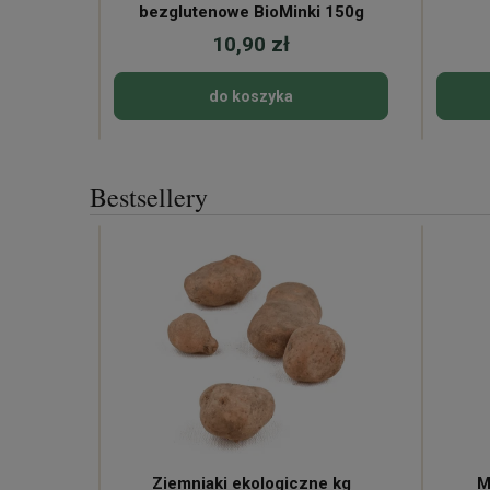
bezglutenowe BioMinki 150g
10,90 zł
do koszyka
Bestsellery
ne
Ziemniaki ekologiczne kg
M