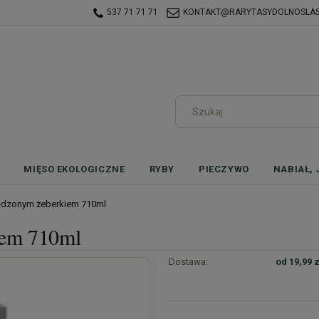
537 71 71 71
KONTAKT@RARYTASYDOLNOSLASK
MIĘSO EKOLOGICZNE
RYBY
PIECZYWO
NABIAŁ, 
ędzonym żeberkiem 710ml
iem 710ml
Dostawa:
od 19,99 z