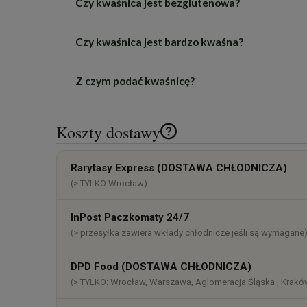
Czy kwaśnica jest bezglutenowa?
To góralska zupa z kiszonej kapusty gotowana
kapusty i wyraźniejszy dym.
Czy kwaśnica jest bardzo kwaśna?
Nie. W składzie jest mąka pszenna, więc zupa 
Z czym podać kwaśnicę?
Ma wyraźną kwasowość pochodzącą z kapusty i
Najczęściej z ugotowanymi osobno ziemniakam
Koszty dostawy
Cena nie zawiera ewentualnych k
Rarytasy Express (DOSTAWA CHŁODNICZA)
płatności
(> TYLKO Wrocław)
InPost Paczkomaty 24/7
(> przesyłka zawiera wkłady chłodnicze jeśli są wymagane
DPD Food (DOSTAWA CHŁODNICZA)
(> TYLKO: Wrocław, Warszawa, Aglomeracja Śląska , Kraków