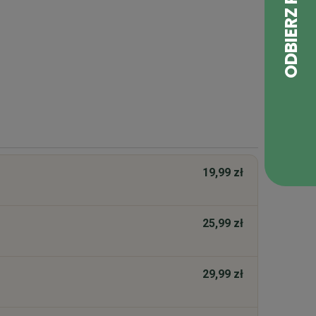
apuśniaku różni ją większy udział soku z kiszonej
ok wyraźnie ją równoważą.
19,99 zł
25,99 zł
29,99 zł