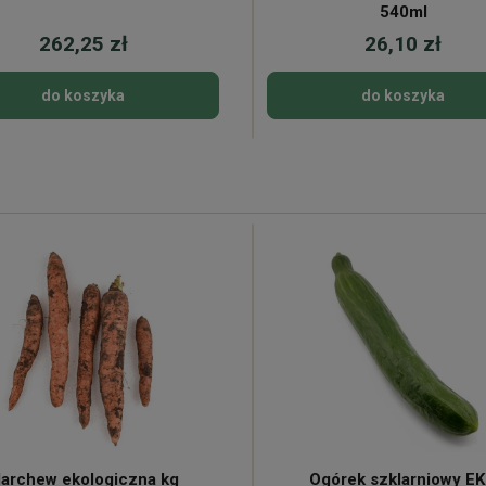
540ml
262,25 zł
26,10 zł
do koszyka
do koszyka
archew ekologiczna kg
Ogórek szklarniowy E