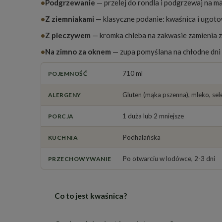
•
Podgrzewanie
— przelej do rondla i podgrzewaj na ma
•
Z ziemniakami
— klasyczne podanie: kwaśnica i ugoto
•
Z pieczywem
— kromka chleba na zakwasie zamienia z
•
Na zimno za oknem
— zupa pomyślana na chłodne dni i
710 ml
POJEMNOŚĆ
Gluten (mąka pszenna), mleko, sel
ALERGENY
1 duża lub 2 mniejsze
PORCJA
Podhalańska
KUCHNIA
Po otwarciu w lodówce, 2-3 dni
PRZECHOWYWANIE
Co to jest kwaśnica?