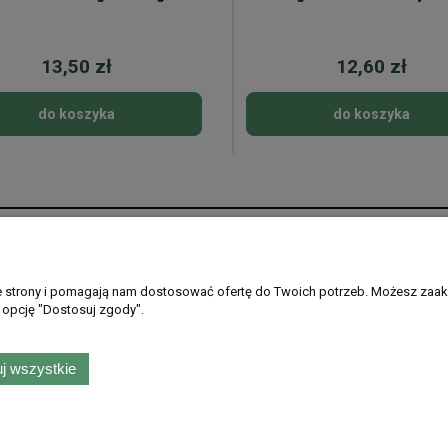
13,50 zł
12,60 zł
do koszyka
do koszyka
Płatności i dostawa
Informacje
Formy płatności
Regulamin sklepu
ie strony i pomagają nam dostosować ofertę do Twoich potrzeb. Możesz zaak
 opcję "Dostosuj zgody".
Gdzie dostarczamy
Ustawienia plikó
PayPo - kup teraz, zapłać później
Polityka prywatno
Zwroty i reklamac
j wszystkie
skiego 99, 51-638 Wrocław |
kontakt@rarytasydolnoslaskie.pl
|
537 71 71 71
| N