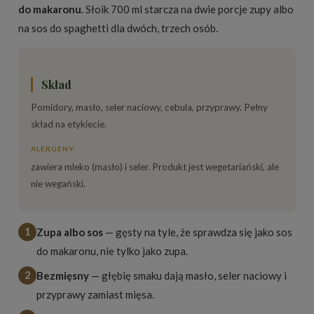
do makaronu
. Słoik 700 ml starcza na dwie porcje zupy albo
na sos do spaghetti dla dwóch, trzech osób.
Skład
Pomidory, masło, seler naciowy, cebula, przyprawy. Pełny
skład na etykiecie.
ALERGENY:
zawiera mleko (masło) i seler. Produkt jest wegetariański, ale
nie wegański.
1
Zupa albo sos
— gęsty na tyle, że sprawdza się jako sos
do makaronu, nie tylko jako zupa.
2
Bezmięsny
— głębię smaku dają masło, seler naciowy i
przyprawy zamiast mięsa.