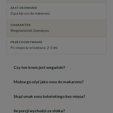
ZASTOSOWANIE
Zupa lub sos do makaronu
CHARAKTER
Wegetariański, bezmięsny
PRZECHOWYWANIE
Po otwarciu w lodówce, 2-3 dni
Czy ten krem jest wegański?
Można go użyć jako sosu do makaronu?
Nie. Jest wegetariański — w składzie znajduje się
masło, czyli produkt mleczny. Zawiera również
seler.
Skąd smak sosu bolońskiego bez mięsa?
Tak, to jedno z głównych zastosowań. Krem jest
gęsty i wyraziście doprawiony, więc dobrze oblepia
makaron.
Ile porcji wychodzi ze słoika?
Z połączenia masła, selera naciowego, cebuli i