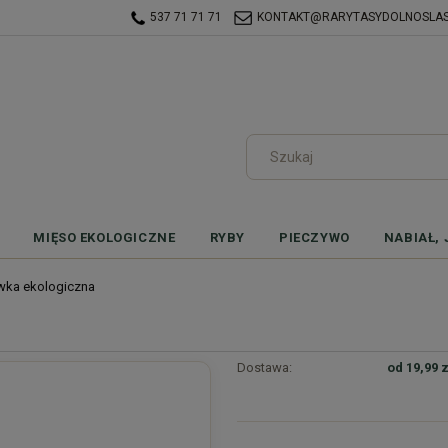
537 71 71 71
KONTAKT@RARYTASYDOLNOSLASK
MIĘSO EKOLOGICZNE
RYBY
PIECZYWO
NABIAŁ, 
wka ekologiczna
Dostawa:
od 19,99 z