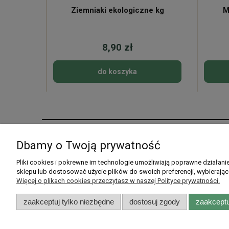
ne
Ziemniaki ekologiczne kg
M
8,90 zł
do koszyka
Pomoc
Moje konto
Dbamy o Twoją prywatność
Pytania i odpowiedzi
Twoje zamówienia
Pliki cookies i pokrewne im technologie umożliwiają poprawne działan
sklepu lub dostosować użycie plików do swoich preferencji, wybierając
Listy zakupowe
Ustawienia konta
Więcej o plikach cookies przeczytasz w naszej Polityce prywatności.
Przechowalnia
zaakceptuj tylko niezbędne
dostosuj zgody
zaakceptu