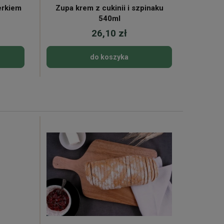
erkiem
Zupa krem z cukinii i szpinaku
Napój M
540ml
26,10 zł
do koszyka