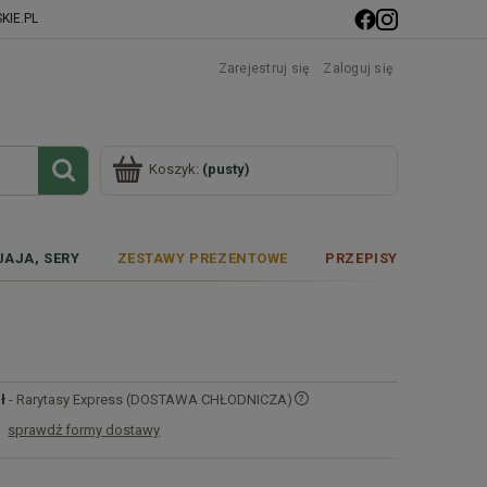
IE.PL
Zarejestruj się
Zaloguj się
Koszyk:
(pusty)
JAJA, SERY
ZESTAWY PREZENTOWE
PRZEPISY
ł
- Rarytasy Express (DOSTAWA CHŁODNICZA)
sprawdź formy dostawy
Cena nie zawiera ewentualnych kosztów
płatności