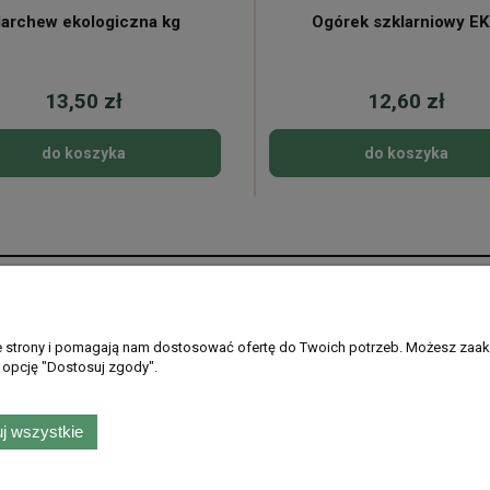
archew ekologiczna kg
Ogórek szklarniowy E
13,50 zł
12,60 zł
do koszyka
do koszyka
Płatności i dostawa
Informacje
Formy płatności
Regulamin sklepu
ie strony i pomagają nam dostosować ofertę do Twoich potrzeb. Możesz zaak
 opcję "Dostosuj zgody".
Gdzie dostarczamy
Ustawienia plikó
PayPo - kup teraz, zapłać później
Polityka prywatno
Zwroty i reklamac
j wszystkie