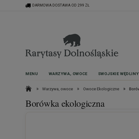
DARMOWA DOSTAWA OD 299 ZŁ
MENU
WARZYWA, OWOCE
SWOJSKIE WĘDLINY
»
»
»
Warzywa, owoce
Owoce Ekologiczne
Boró
Borówka ekologiczna