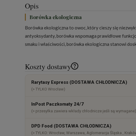
Opis
Borówka ekologiczna
Borówka ekologiczna to owoc, który cieszy się niezwyk
antyoksydanty, borówka wspomaga prawidłowe funkcjon
smaku i właściwości, borówka ekologiczna stanowi dosk
Koszty dostawy
Cena nie zawiera ewentualnych k
Rarytasy Express (DOSTAWA CHŁODNICZA)
płatności
(> TYLKO Wrocław)
InPost Paczkomaty 24/7
(> przesyłka zawiera wkłady chłodnicze jeśli są wymagane
DPD Food (DOSTAWA CHŁODNICZA)
(> TYLKO: Wrocław, Warszawa, Aglomeracja Śląska , Kraków