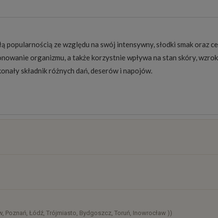
łą popularnością ze względu na swój intensywny, słodki smak oraz 
owanie organizmu, a także korzystnie wpływa na stan skóry, wzro
onały składnik różnych dań, deserów i napojów.
osztów
)
, Poznań, Łódź, Trójmiasto, Bydgoszcz, Toruń, Inowrocław ))