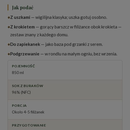
Jak podać
•
Z uszkami
— wigilijna klasyka; uszka gotuj osobno.
•
Z krokietem
— gorący barszcz w filiżance obok krokieta —
zestaw znany z każdego domu.
•
Do zapiekanek
— jako baza pod grzanki z serem.
•
Podgrzewanie
— w rondlu na małym ogniu, bez wrzenia.
POJEMNOŚĆ
850 ml
SOK Z BURAKÓW
96% (NFC)
PORCJA
Około 4-5 filiżanek
PRZYGOTOWANIE