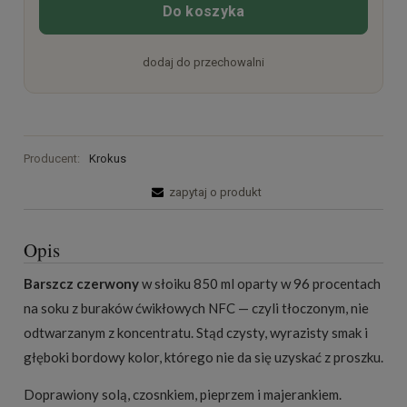
Do koszyka
dodaj do przechowalni
Producent:
Krokus
zapytaj o produkt
Opis
Barszcz czerwony
w słoiku 850 ml oparty w 96 procentach
na soku z buraków ćwikłowych NFC — czyli tłoczonym, nie
odtwarzanym z koncentratu. Stąd czysty, wyrazisty smak i
głęboki bordowy kolor, którego nie da się uzyskać z proszku.
Doprawiony solą, czosnkiem, pieprzem i majerankiem.