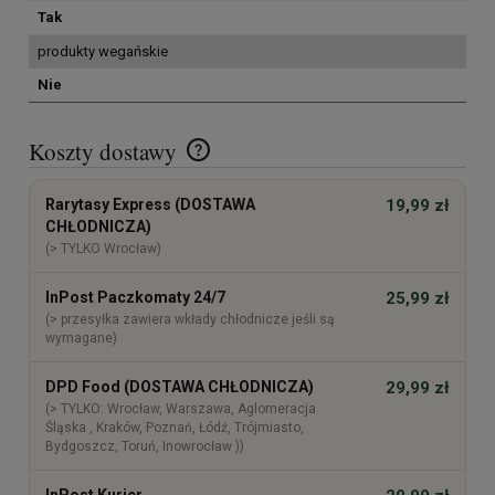
cebula, czosnek i przyprawy — pełną listę
Tak
znajdziesz niżej.
produkty wegańskie
Nie
Koszty dostawy
Cena nie zawiera ewentualnych kosztów płatności
Rarytasy Express (DOSTAWA
19,99 zł
CHŁODNICZA)
(> TYLKO Wrocław)
InPost Paczkomaty 24/7
25,99 zł
(> przesyłka zawiera wkłady chłodnicze jeśli są
wymagane)
DPD Food (DOSTAWA CHŁODNICZA)
29,99 zł
(> TYLKO: Wrocław, Warszawa, Aglomeracja
Śląska , Kraków, Poznań, Łódź, Trójmiasto,
Bydgoszcz, Toruń, Inowrocław ))
InPost Kurier