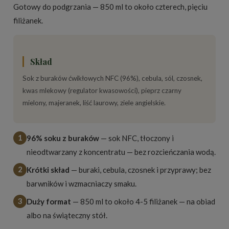
Gotowy do podgrzania — 850 ml to około czterech, pięciu
filiżanek.
Skład
Sok z buraków ćwikłowych NFC (96%), cebula, sól, czosnek,
kwas mlekowy (regulator kwasowości), pieprz czarny
mielony, majeranek, liść laurowy, ziele angielskie.
1
96% soku z buraków
— sok NFC, tłoczony i
nieodtwarzany z koncentratu — bez rozcieńczania wodą.
2
Krótki skład
— buraki, cebula, czosnek i przyprawy; bez
barwników i wzmacniaczy smaku.
3
Duży format
— 850 ml to około 4-5 filiżanek — na obiad
albo na świąteczny stół.