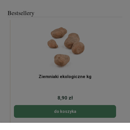
Bestsellery
Ziemniaki ekologiczne kg
8,90 zł
do koszyka