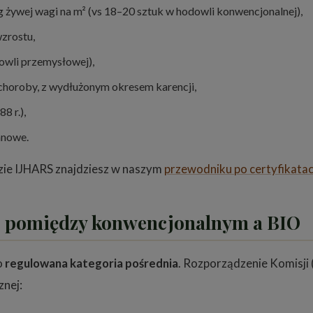
g żywej wagi na m² (vs 18–20 sztuk w hodowli konwencjonalnej),
zrostu,
owli przemysłowej),
 choroby, z wydłużonym okresem karencji,
8 r.),
nowe.
bazie IJHARS znajdziesz w naszym
przewodniku po certyfikata
— pomiędzy konwencjonalnym a BIO
o
regulowana kategoria pośrednia
. Rozporządzenie Komisji
znej: