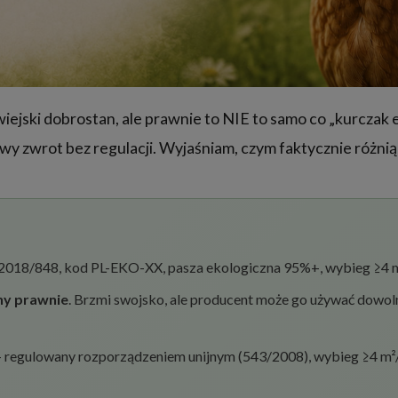
iejski dobrostan, ale prawnie to NIE to samo co „kurczak 
wy zwrot bez regulacji. Wyjaśniam, czym faktycznie różnią 
2018/848, kod PL-EKO-XX, pasza ekologiczna 95%+, wybieg ≥4 m²/
ny prawnie
. Brzmi swojsko, ale producent może go używać dowoln
 regulowany rozporządzeniem unijnym (543/2008), wybieg ≥4 m²/s