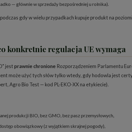
dko — głównie w sprzedaży bezpośredniej u rolnika).
", podczas gdy w wielu przypadkach kupuje produkt na poziom
co konkretnie regulacja UE wymaga
O" jest
prawnie chronione
Rozporządzeniem Parlamentu Euro
ent może użyć tych słów tylko wtedy, gdy hodowla jest cer
rt, Agro Bio Test — kod PL-EKO-XX na etykiecie).
nej produkcji BIO, bez GMO, bez pasz przemysłowych,
dostęp obowiązkowy (z wyjątkiem skrajnej pogody),