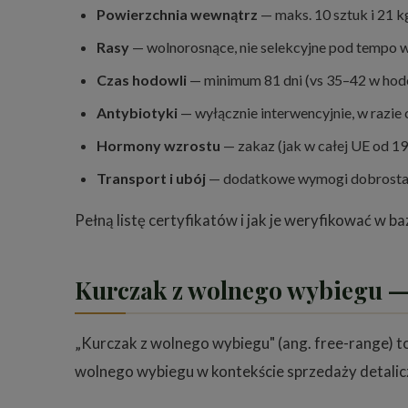
Powierzchnia wewnątrz
— maks. 10 sztuk i 21 k
Rasy
— wolnorosnące, nie selekcyjne pod tempo w
Czas hodowli
— minimum 81 dni (vs 35–42 w hod
Antybiotyki
— wyłącznie interwencyjnie, w razie
Hormony wzrostu
— zakaz (jak w całej UE od 198
Transport i ubój
— dodatkowe wymogi dobrosta
Pełną listę certyfikatów i jak je weryfikować w 
Kurczak z wolnego wybiegu 
„Kurczak z wolnego wybiegu" (ang. free-range) t
wolnego wybiegu w kontekście sprzedaży detalic