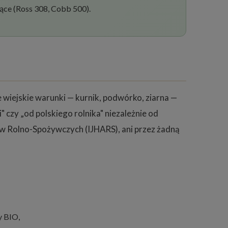
nące (Ross 308, Cobb 500).
wiejskie warunki — kurnik, podwórko, ziarna —
 czy „od polskiego rolnika" niezależnie od
ów Rolno-Spożywczych (IJHARS), ani przez żadną
y BIO,