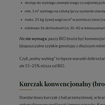
dostęp do wybiegu zewnętrznego co najmniej poł
min. 1 m² wybiegu na sztukę (przy systemie stan
maks. 25 kg żywej wagi na m² w pomieszczeniu (v
minimum 56 dni hodowli (vs 35–42 w intensywnym
Ale
nie wymaga
: paszy BIO (może być konwencjo
(dopuszczalne szybkie genotypy z dłuższym mini
Czyli „wolny wybieg" to lepsze warunki dobrosta
ale 15–25% niższa od BIO.
Kurczak konwencjonalny (broj
Standardowy kurczak z hali przemysłowej, w br
optymalizowany pod koszt i tempo wzrostu. Kurc