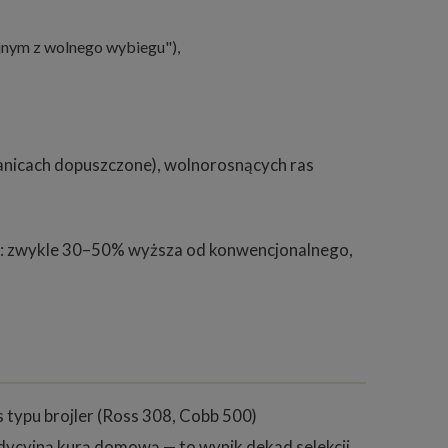
yjnym z wolnego wybiegu"),
ranicach dopuszczone), wolnorosnących ras
ena: zwykle 30–50% wyższa od konwencjonalnego,
s typu brojler (Ross 308, Cobb 500)
dycyjną kurą domową — to wynik dekad selekcji