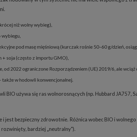
ni.
 krócej niż wolny wybieg),
o wybiegu,
ekcyjne pod masę mięśniową (kurczak rośnie 50–60 g/dzień, osiąga
 + soja (często z importu GMO),
e, od 2022 ograniczone Rozporządzeniem (UE) 2019/6, ale wciąż 
 — także w hodowli konwencjonalnej.
wli BIO używa się ras wolnorosnących (np. Hubbard JA757, Sa
e i jest bezpieczny zdrowotnie. Różnica wobec BIO i wolnego
ozwinięty, bardziej „neutralny").