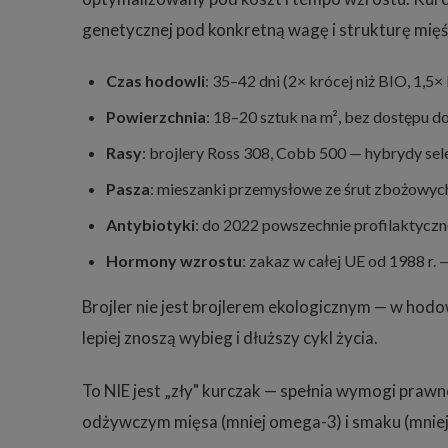
genetycznej pod konkretną wagę i strukturę mięś
Czas hodowli
: 35–42 dni (2× krócej niż BIO, 1,5×
Powierzchnia
: 18–20 sztuk na m², bez dostępu d
Rasy
: brojlery Ross 308, Cobb 500 — hybrydy sel
Pasza
: mieszanki przemysłowe ze śrut zbożowych
Antybiotyki
: do 2022 powszechnie profilaktyczn
Hormony wzrostu
: zakaz w całej UE od 1988 r.
Brojler nie jest brojlerem ekologicznym — w hodo
lepiej znoszą wybieg i dłuższy cykl życia.
To NIE jest „zły" kurczak — spełnia wymogi prawn
odżywczym mięsa (mniej omega-3) i smaku (mniej r