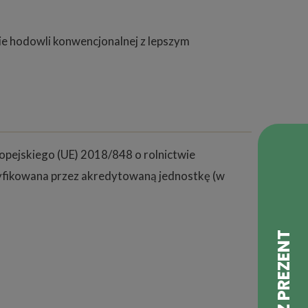
ie hodowli konwencjonalnej z lepszym
pejskiego (UE) 2018/848 o rolnictwie
tyfikowana przez akredytowaną jednostkę (w