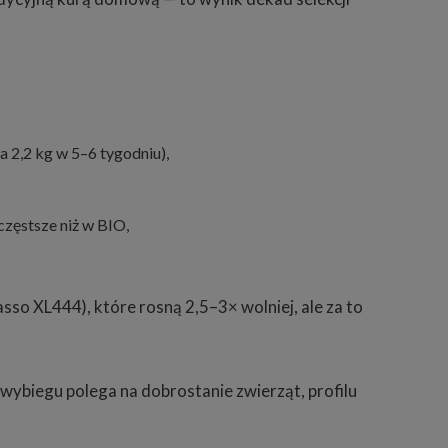
 2,2 kg w 5–6 tygodniu),
częstsze niż w BIO,
sso XL444), które rosną 2,5–3× wolniej, ale za to
 wybiegu polega na dobrostanie zwierząt, profilu