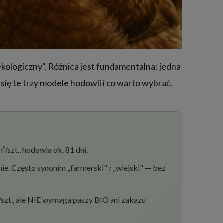
ekologiczny". Różnica jest fundamentalna: jedna
się te trzy modele hodowli i co warto wybrać.
szt., hodowla ok. 81 dni.
ie. Często synonim „farmerski" / „wiejski" — bez
zt., ale NIE wymaga paszy BIO ani zakazu