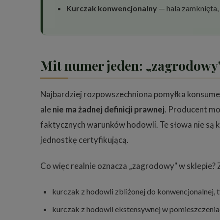
Kurczak konwencjonalny
— hala zamknięta,
Mit numer jeden: „zagrodowy
Najbardziej rozpowszechniona pomyłka konsumenc
ale
nie ma żadnej definicji prawnej
. Producent moż
faktycznych warunków hodowli. Te słowa nie są k
jednostkę certyfikującą.
Co więc realnie oznacza „zagrodowy" w sklepie? Z
kurczak z hodowli zbliżonej do konwencjonalnej,
kurczak z hodowli ekstensywnej w pomieszczeniach