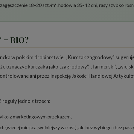
 zagęszczenie 18–20 szt./m², hodowla 35–42 dni, rasy szybko ros
" = BIO?
ka w polskim drobiarstwie. „Kurczak zagrodowy" sugeruje 
e oznaczyć kurczaka jako „zagrodowy", „farmerski", „wiejski"
ontrolowane ani przez Inspekcję Jakości Handlowej Artykuł
 reguły jedno z trzech:
 tylko z marketingowym przekazem,
 (więcej miejsca, wolniejszy wzrost), ale bez wybiegu i bez pasz