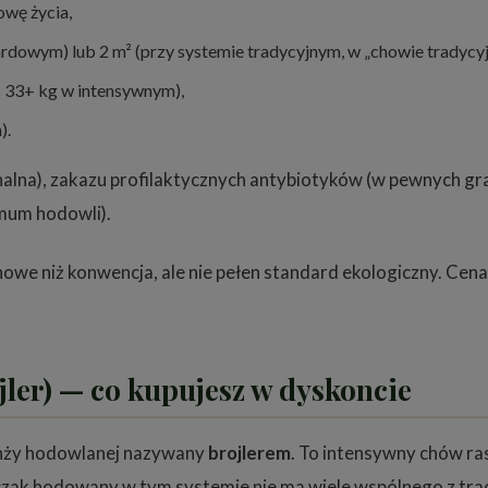
owę życia,
dardowym) lub 2 m² (przy systemie tradycyjnym, w „chowie tradyc
s 33+ kg w intensywnym),
).
nalna), zakazu profilaktycznych antybiotyków (w pewnych g
mum hodowli).
nowe niż konwencja, ale nie pełen standard ekologiczny. C
ler) — co kupujesz w dyskoncie
anży hodowlanej nazywany
brojlerem
. To intensywny chów ra
zak hodowany w tym systemie nie ma wiele wspólnego z tra