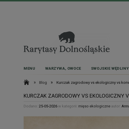
MENU
WARZYWA, OWOCE
SWOJSKIE WĘDLINY
»
»
Blog
Kurczak zagrodowy vs ekologiczny vs konw
KURCZAK ZAGRODOWY VS EKOLOGICZNY V
Dodano:
25-05-2026
w kategorii:
mięso ekologiczne
autor:
Ann