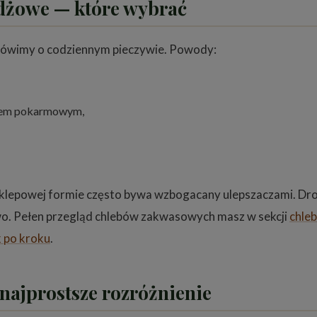
żdżowe — które wybrać
i mówimy o codziennym pieczywie. Powody:
adem pokarmowym,
, sklepowej formie często bywa wzbogacany ulepszaczami. Dr
ywo. Pełen przegląd chlebów zakwasowych masz w sekcji
chle
k po kroku
.
 najprostsze rozróżnienie