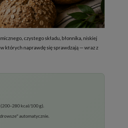
micznego, czystego składu, błonnika, niskiej
, w których naprawdę się sprawdzają — wraz z
 (200–280 kcal/100 g).
zdrowsze" automatycznie.