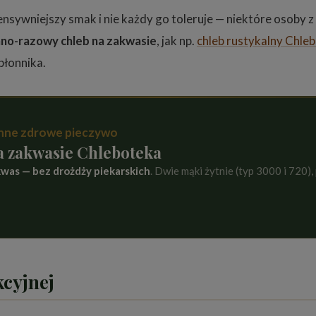
ensywniejszy smak i nie każdy go toleruje — niektóre osoby z 
no-razowy chleb na zakwasie
, jak np.
chleb rustykalny Chleb
błonnika.
enne zdrowe pieczywo
a zakwasie Chleboteka
kwas — bez drożdży piekarskich
. Dwie mąki żytnie (typ 3000 i 720),
kcyjnej