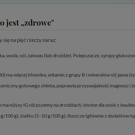
o jest „zdrowe"
się na pięć rzeczy naraz:
ąka, woda, sól, zakwas (lub drożdże). Polepszacze, syropy glukoz
) ma więcej błonnika, witamin z grupy B i minerałów niż jasna (t
kemiczny gotowego chleba, poprawia przyswajalność magnezu i że
 ma niższy IG niż pszenny na drożdżach; istotne dla osób z insuli
/100 g), białko (5–10 g/100 g), tłuszcze (głównie z dodatków typu