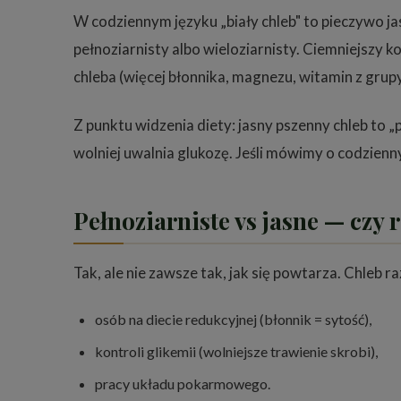
W codziennym języku „biały chleb" to pieczywo jas
pełnoziarnisty albo wieloziarnisty. Ciemniejszy k
chleba (więcej błonnika, magnezu, witamin z grupy
Z punktu widzenia diety: jasny pszenny chleb to „p
wolniej uwalnia glukozę. Jeśli mówimy o codzie
Pełnoziarniste vs jasne — czy r
Tak, ale nie zawsze tak, jak się powtarza. Chleb 
osób na diecie redukcyjnej (błonnik = sytość),
kontroli glikemii (wolniejsze trawienie skrobi),
pracy układu pokarmowego.