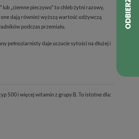
 lub „ciemne pieczywo" to chleb żytni razowy,
— to one dają również wyższą wartość odżywczą
składników podczas przemiału.
y pełnoziarnisty daje uczucie sytości na dłużej i
p 500 i więcej witamin z grupy B. To istotne dla: