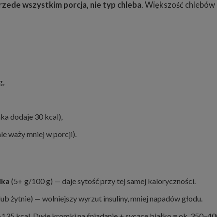
 przede wszystkim porcja, nie typ chleba
. Większość chlebów 
g,
a dodaje 30 kcal),
e waży mniej w porcji).
ika
(5+ g/100 g) — daje sytość przy tej samej kaloryczności.
ub żytnie) — wolniejszy wyrzut insuliny, mniej napadów głodu.
135 kcal. Dwie kromki na śniadanie + sycące białko = ok. 350–400