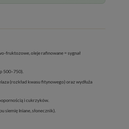
owo-fruktozowe, oleje rafinowane = sygnał
yp 500–750).
laza (rozkład kwasu fitynowego) oraz wydłuża
noopornością i cukrzyków.
 siemię lniane, słonecznik).