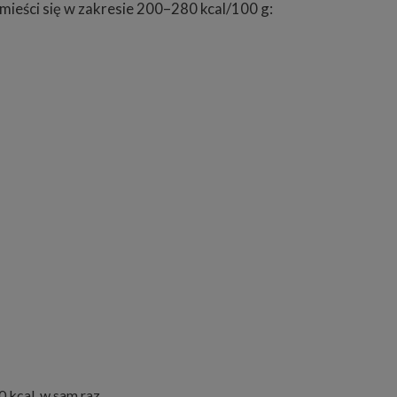
mieści się w zakresie 200–280 kcal/100 g:
 kcal, w sam raz.