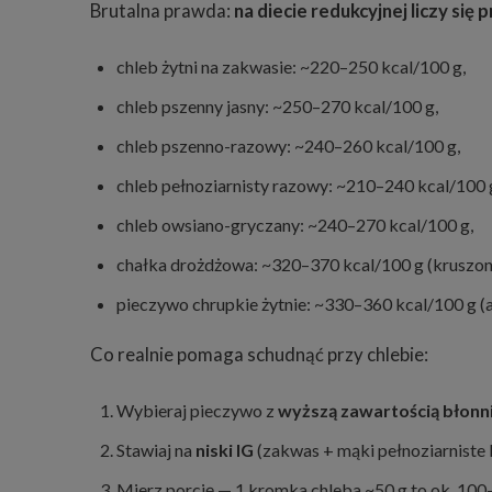
Brutalna prawda:
na diecie redukcyjnej liczy się
chleb żytni na zakwasie: ~220–250 kcal/100 g,
chleb pszenny jasny: ~250–270 kcal/100 g,
chleb pszenno-razowy: ~240–260 kcal/100 g,
chleb pełnoziarnisty razowy: ~210–240 kcal/100 
chleb owsiano-gryczany: ~240–270 kcal/100 g,
chałka drożdżowa: ~320–370 kcal/100 g (kruszonk
pieczywo chrupkie żytnie: ~330–360 kcal/100 g (al
Co realnie pomaga schudnąć przy chlebie:
Wybieraj pieczywo z
wyższą zawartością błonn
Stawiaj na
niski IG
(zakwas + mąki pełnoziarniste l
Mierz porcję — 1 kromka chleba ~50 g to ok. 100–