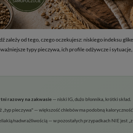
 zależy od tego, czego oczekujesz: niskiego indeksu glike
jważniejsze typy pieczywa, ich profile odżywcze i sytuacje
ytni razowy na zakwasie
— niski IG, dużo błonnika, krótki skład.
a niż „typ pieczywa" — większość chlebów ma podobną kaloryczność
eliakią/nadwrażliwością — w pozostałych przypadkach NIE jest „