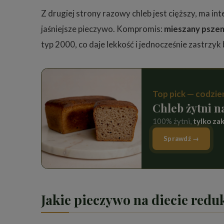
Z drugiej strony razowy chleb jest cięższy, ma int
jaśniejsze pieczywo. Kompromis:
mieszany pszen
typ 2000, co daje lekkość i jednocześnie zastrzyk 
Top pick — codzi
Chleb żytni n
100% żytni,
tylko za
Sprawdź →
Jakie pieczywo na diecie redu