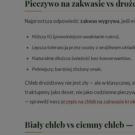
Pieczywo na zakwasie vs dro
Najprostsza odpowiedź:
zakwas wygrywa
, jeśl
Niższy IG (powolniejsze uwalnianie cukru),
Lepsza tolerancja przez osoby z wrażliwym ukł
Naturalnie dłuższa świeżość bez konserwantów,
Pełniejszy, bardziej złożony smak.
Chleb drożdżowy nie jest zły — ale w klasycznej
traktujemy jako deser, nie jako codzienne piecz
— sprawdź nasz
przepis na chleb na zakwasie kro
Biały chleb vs ciemny chleb —