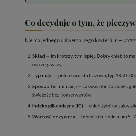
Co decyduje o tym, że pieczyw
Nie ma jednego uniwersalnego kryterium — patrzy 
Skład
— im krótszy, tym lepiej. Dobry chleb to m
ostrzegawczy.
Typ mąki
— pełnoziarnista (razowa, typ 1850–3000
Sposób fermentacji
— zakwas obniża indeks gli
świeżość bez konserwantów.
Indeks glikemiczny (IG)
— chleb żytni na zakwasie
Wartość odżywcza
— błonnik (cel: minimum 5–7 g