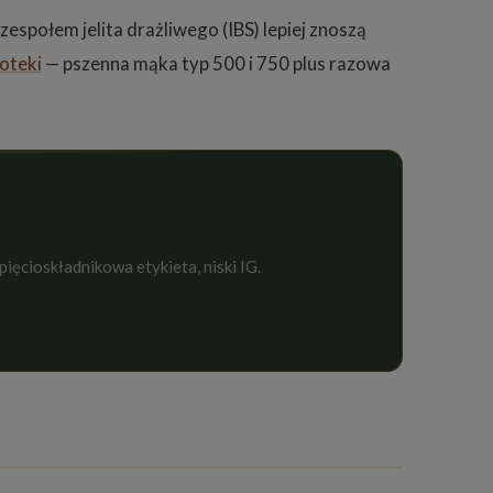
zespołem jelita drażliwego (IBS) lepiej znoszą
oteki
— pszenna mąka typ 500 i 750 plus razowa
 pięcioskładnikowa etykieta, niski IG.