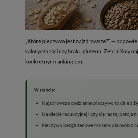
„Które pieczywo jest najzdrowsze?" — odpowiedź
kaloryczności czy braku glutenu. Zebraliśmy na
konkretnym rankingiem.
W skrócie:
Najzdrowsze codzienne pieczywo to
chleb ż
Na diecie redukcyjnej liczy się raczej porcj
Pieczywo bezglutenowe ma sens dla osób z c