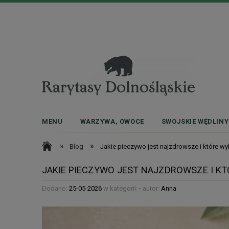
MENU
WARZYWA, OWOCE
SWOJSKIE WĘDLINY
»
»
Blog
Jakie pieczywo jest najzdrowsze i które wy
JAKIE PIECZYWO JEST NAJZDROWSZE I KT
Dodano:
25-05-2026
w kategorii:
-
autor:
Anna