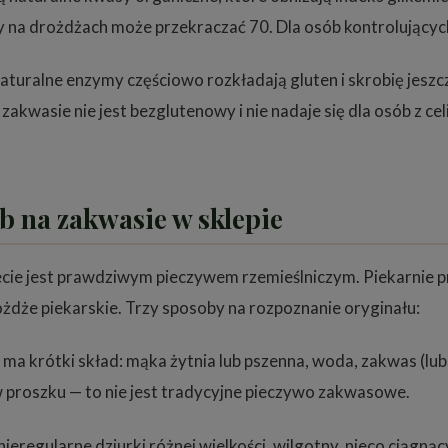
y na drożdżach może przekraczać 70. Dla osób kontrolującyc
turalne enzymy częściowo rozkładają gluten i skrobię jeszcz
zakwasie nie jest bezglutenowy i nie nadaje się dla osób z cel
b na zakwasie w sklepie
iecie jest prawdziwym pieczywem rzemieślniczym. Piekarnie 
żdże piekarskie. Trzy sposoby na rozpoznanie oryginału:
a krótki skład: mąka żytnia lub pszenna, woda, zakwas (lub z
w proszku — to nie jest tradycyjne pieczywo zakwasowe.
eregularne dziurki różnej wielkości, wilgotny, nieco ciągnący