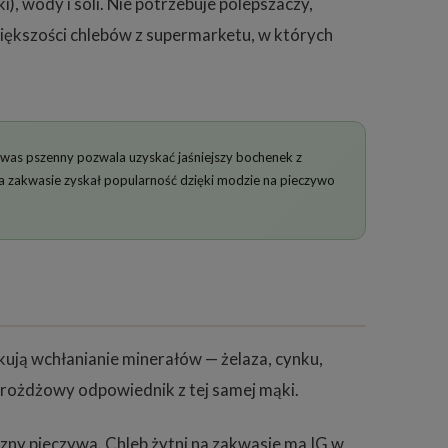
), wody i soli. Nie potrzebuje polepszaczy,
iększości chlebów z supermarketu, w których
kwas pszenny pozwala uzyskać jaśniejszy bochenek z
na zakwasie zyskał popularność dzięki modzie na pieczywo
kują wchłanianie minerałów — żelaza, cynku,
drożdżowy odpowiednik z tej samej mąki.
zny pieczywa. Chleb żytni na zakwasie ma IG w