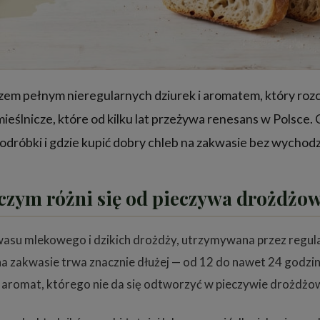
zem pełnym nieregularnych dziurek i aromatem, który rozch
eślnicze, które od kilku lat przeżywa renesans w Polsce. 
odróbki i gdzie kupić dobry chleb na zakwasie bez wychod
i czym różni się od pieczywa drożdżo
kwasu mlekowego i dzikich drożdży, utrzymywana przez regu
a zakwasie trwa znacznie dłużej — od 12 do nawet 24 godzin
i aromat, którego nie da się odtworzyć w pieczywie drożdż