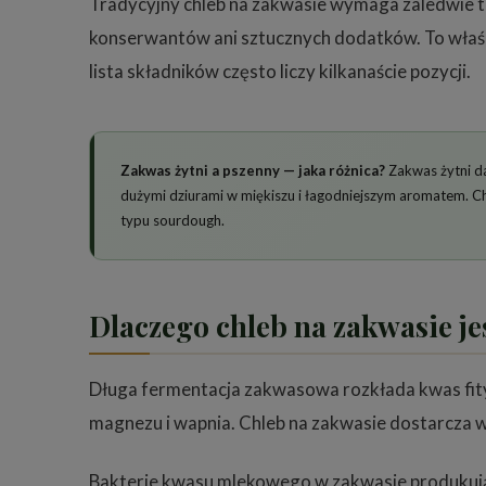
Tradycyjny chleb na zakwasie wymaga zaledwie trze
konserwantów ani sztucznych dodatków. To właśn
lista składników często liczy kilkanaście pozycji.
Zakwas żytni a pszenny — jaka różnica?
Zakwas żytni da
dużymi dziurami w miękiszu i łagodniejszym aromatem. Chl
typu sourdough.
Dlaczego chleb na zakwasie j
Długa fermentacja zakwasowa rozkłada kwas fityn
magnezu i wapnia. Chleb na zakwasie dostarcza w
Bakterie kwasu mlekowego w zakwasie produkują n