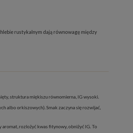
 chlebie rustykalnym dają równowagę między
ęty, struktura miękiszu równomierna, IG wysoki.
ch albo orkiszowych). Smak zaczyna się rozwijać,
romat, rozlożyć kwas fitynowy, obniżyć IG. To