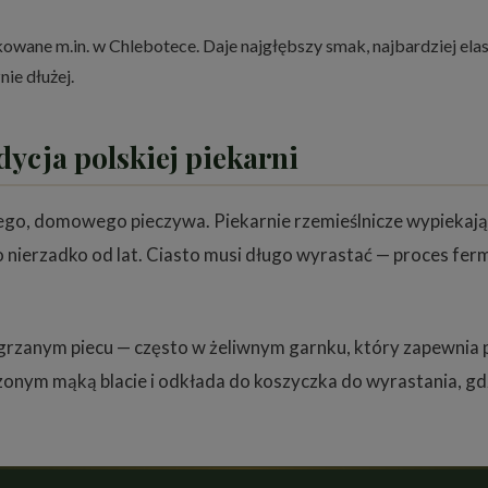
owane m.in. w Chlebotece. Daje najgłębszy smak, najbardziej ela
ie dłużej.
dycja polskiej piekarni
ego, domowego pieczywa. Piekarnie rzemieślnicze wypiekają g
ierzadko od lat. Ciasto musi długo wyrastać — proces ferm
ozgrzanym piecu — często w żeliwnym garnku, który zapewnia 
onym mąką blacie i odkłada do koszyczka do wyrastania, gdz