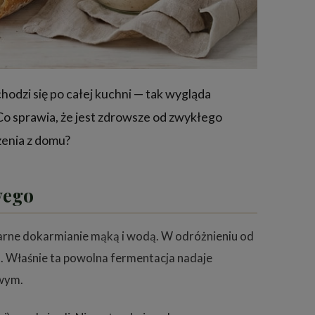
odzi się po całej kuchni — tak wygląda
Co sprawia, że jest zdrowsze od zwykłego
zenia z domu?
wego
larne dokarmianie mąką i wodą. W odróżnieniu od
. Właśnie ta powolna fermentacja nadaje
owym.