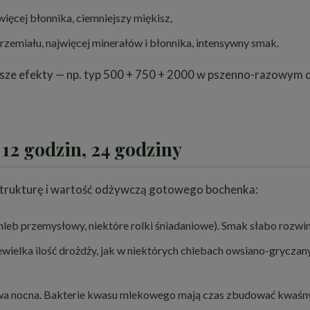
ięcej błonnika, ciemniejszy miękisz,
zemiału, najwięcej minerałów i błonnika, intensywny smak.
wsze efekty — np. typ 500 + 750 + 2000 w pszenno-razowym
 12 godzin, 24 godziny
 strukturę i wartość odżywczą gotowego bochenka:
eb przemysłowy, niektóre rolki śniadaniowe). Smak słabo rozwini
wielka ilość drożdży, jak w niektórych chlebach owsiano-gryczany
 nocna. Bakterie kwasu mlekowego mają czas zbudować kwaśny a