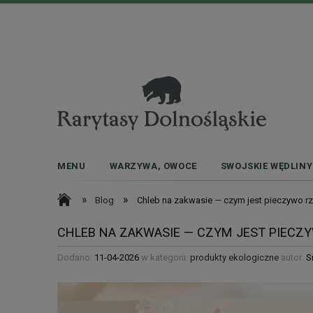
MENU
WARZYWA, OWOCE
SWOJSKIE WĘDLINY
»
»
Blog
Chleb na zakwasie — czym jest pieczywo rze
CHLEB NA ZAKWASIE — CZYM JEST PIECZY
Dodano:
11-04-2026
w kategorii:
produkty ekologiczne
autor:
S