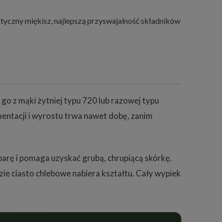
styczny miękisz, najlepszą przyswajalność składników
o z mąki żytniej typu 720 lub razowej typu
entacji i wyrostu trwa nawet dobę, zanim
parę i pomaga uzyskać grubą, chrupiącą skórkę.
ie ciasto chlebowe nabiera kształtu. Cały wypiek