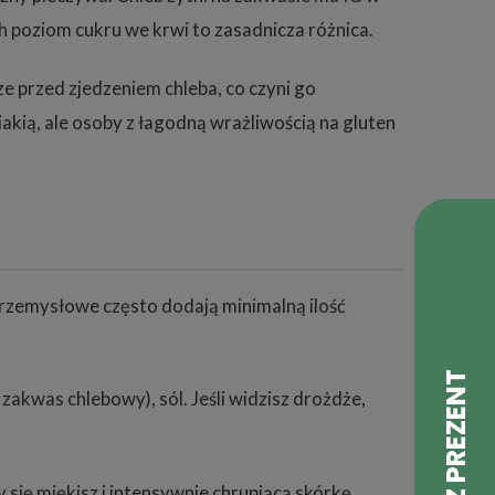
h poziom cukru we krwi to zasadnicza różnica.
e przed zjedzeniem chleba, co czyni go
iakią, ale osoby z łagodną wrażliwością na gluten
przemysłowe często dodają minimalną ilość
akwas chlebowy), sól. Jeśli widzisz drożdże,
 się miękisz i intensywnie chrupiącą skórkę.