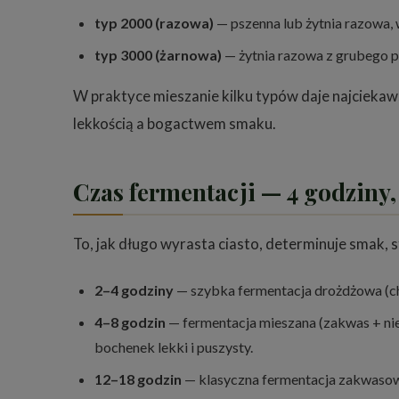
typ 2000 (razowa)
— pszenna lub żytnia razowa, w
typ 3000 (żarnowa)
— żytnia razowa z grubego pr
W praktyce mieszanie kilku typów daje najcieka
lekkością a bogactwem smaku.
Czas fermentacji — 4 godziny,
To, jak długo wyrasta ciasto, determinuje smak,
2–4 godziny
— szybka fermentacja drożdżowa (chl
4–8 godzin
— fermentacja mieszana (zakwas + nie
bochenek lekki i puszysty.
12–18 godzin
— klasyczna fermentacja zakwasowa