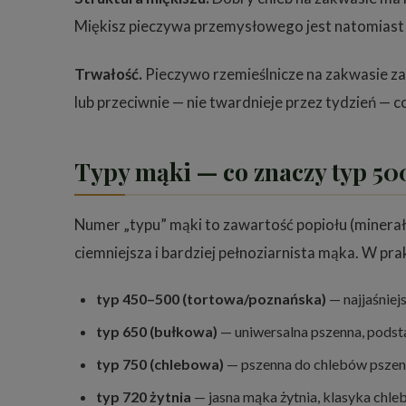
Miękisz pieczywa przemysłowego jest natomiast 
Trwałość.
Pieczywo rzemieślnicze na zakwasie za
lub przeciwnie — nie twardnieje przez tydzień — co
Typy mąki — co znaczy typ 50
Numer „typu” mąki to zawartość popiołu (minerałó
ciemniejsza i bardziej pełnoziarnista mąka. W pra
typ 450–500 (tortowa/poznańska)
— najjaśniej
typ 650 (bułkowa)
— uniwersalna pszenna, podst
typ 750 (chlebowa)
— pszenna do chlebów pszenn
typ 720 żytnia
— jasna mąka żytnia, klasyka chle