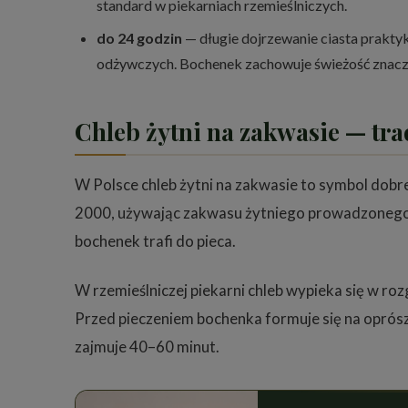
standard w piekarniach rzemieślniczych.
do 24 godzin
— długie dojrzewanie ciasta praktyk
odżywczych. Bochenek zachowuje świeżość znaczn
Chleb żytni na zakwasie — tra
W Polsce chleb żytni na zakwasie to symbol dobr
2000, używając zakwasu żytniego prowadzonego n
bochenek trafi do pieca.
W rzemieślniczej piekarni chleb wypieka się w r
Przed pieczeniem bochenka formuje się na oprósz
zajmuje 40–60 minut.