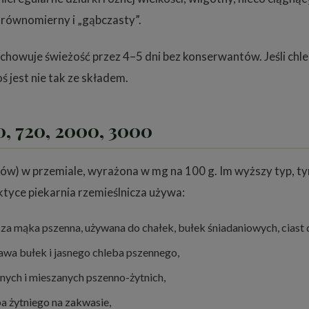
równomierny i „gąbczasty”.
chowuje świeżość przez 4–5 dni bez konserwantów. Jeśli chle
ś jest nie tak ze składem.
0, 720, 2000, 3000
w) w przemiale, wyrażona w mg na 100 g. Im wyższy typ, tym 
ktyce piekarnia rzemieślnicza używa:
sza mąka pszenna, używana do chałek, bułek śniadaniowych, ciast
awa bułek i jasnego chleba pszennego,
ych i mieszanych pszenno-żytnich,
ba żytniego na zakwasie,