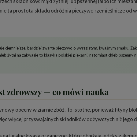
ch składników: mąki żytniej lub pszennej (albo ich mieszanki
ie ta prostota składu odróżnia pieczywo rzemieślnicze od w
je ciemniejsze, bardziej zwarte pieczywo o wyrazistym, kwaśnym smaku. Za
eb żytni na zakwasie to klasyka polskiej piekarni, natomiast chleb pszenny 
est zdrowszy — co mówi nauka
owy obecny w ziarnie zbóż. To istotne, ponieważ fityny blo
ięc więcej przyswajalnych składników odżywczych niż jego 
aturalne kwasy organiczne, które obniżają indeks glikemic