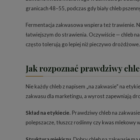
granicach 48–55, podczas gdy biały chleb pszenn
Fermentacja zakwasowa wspiera też trawienie. Na
łatwiejszym do strawienia. Oczywiście — chleb na 
często tolerują go lepiej niż pieczywo drożdżowe.
Jak rozpoznać prawdziwy chle
Nie każdy chleb z napisem „na zakwasie” na etyk
zakwasu dla marketingu, a wyrost zapewniają dro
Skład na etykiecie.
Prawdziwy chleb na zakwasie m
polepszacze, tłuszcz roślinny czy kwas mlekowy 
Struktura miękiszu.
Dobry chleb na zakwasie ma ni