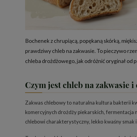
Bochenek z chrupiącą, popękaną skórką, miękis
prawdziwy chleb na zakwasie. To pieczywo rzemi
chleba drożdżowego, jak odróżnić oryginał od p
Czym jest chleb na zakwasie 
Zakwas chlebowy to naturalna kultura bakterii 
komercyjnych drożdży piekarskich, fermentacja n
chlebowi charakterystyczny, lekko kwaśny smak 