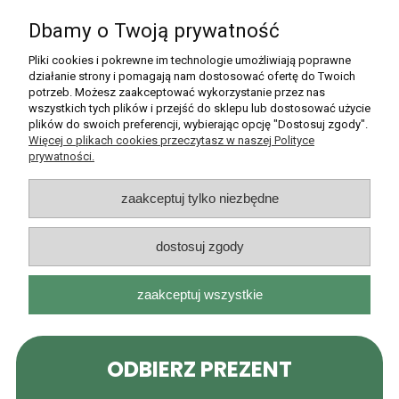
Dbamy o Twoją prywatność
Pomoc
Pliki cookies i pokrewne im technologie umożliwiają poprawne
działanie strony i pomagają nam dostosować ofertę do Twoich
potrzeb. Możesz zaakceptować wykorzystanie przez nas
Moje konto
wszystkich tych plików i przejść do sklepu lub dostosować użycie
plików do swoich preferencji, wybierając opcję "Dostosuj zgody".
Płatności i dostawa
Więcej o plikach cookies przeczytasz w naszej Polityce
prywatności.
Informacje
zaakceptuj tylko niezbędne
O nas
dostosuj zgody
zaakceptuj wszystkie
Rarytasy Dolnośląskie | ul. Olszewskiego 99, 51-638 Wrocław |
kontakt@rarytasydolnoslaskie.pl
|
537 71 71 71
| NIP: 8982036706 |
REGON: 020349112
pokaż pełną wersję strony
Sklep internetowy Shoper.pl