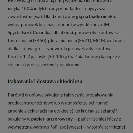
BIO Wasąg (z naturalną nutą wędzenia) lub Parówki z
indyka 100% indyk (Tradycyjne Jadło — najwyższa
zawartość mięsa).
Dla dzieci z alergią na białko mleka:
wybór parówek bez mascarpone (wszystkie poza JM
Spychalscy).
Co unikać dla dzieci:
parówki dyskontowe z
fosforanami (E450), glutaminianem (E621), MOM, izolatami
białka sojowego — typowe dla parówek z dyskontów.
Porcja: 1-2 parówki (50-100 g) na śniadaniową kanapkę z
chlebem żytnim, masłem i pomidorem.
Pakowanie i dostawa chłodnicza
Parówki drobiowe pakujemy fabrycznie w opakowania
producenta (próżniowe lub w atmosferze ochronnej,
zgodnie z deklaracją na etykiecie) lub kroimy ze sztangi i
pakujemy w
papier kaszerowany
— papier rzemieślniczy z
wewnętrzną warstwą folii spożywczej — w torbie termicznej