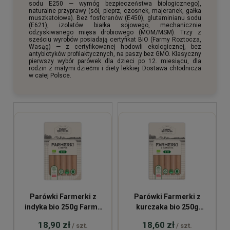
sodu E250 — wymóg bezpieczeństwa biologicznego),
naturalne przyprawy (sól, pieprz, czosnek, majeranek, gałka
muszkatołowa). Bez fosforanów (E450), glutaminianu sodu
(E621), izolatów białka sojowego, mechanicznie
odzyskiwanego mięsa drobiowego (MOM/MSM). Trzy z
sześciu wyrobów posiadają certyfikat BIO (Farmy Roztocza,
Wasąg) — z certyfikowanej hodowli ekologicznej, bez
antybiotyków profilaktycznych, na paszy bez GMO. Klasyczny
pierwszy wybór parówek dla dzieci po 12. miesiącu, dla
rodzin z małymi dziećmi i diety lekkiej. Dostawa chłodnicza
w całej Polsce.
Parówki Farmerki z
Parówki Farmerki z
indyka bio 250g Farmy
kurczaka bio 250g
Roztocza
Farmy Roztocza
18,90 zł
18,60 zł
/ szt.
/ szt.