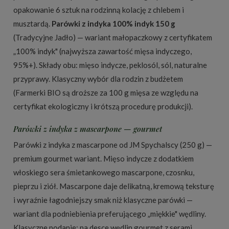
opakowanie 6 sztuk na rodzinną kolację z chlebem i
musztardą.
Parówki z indyka 100% indyk 150 g
(Tradycyjne Jadło) — wariant małopaczkowy z certyfikatem
„100% indyk" (najwyższa zawartość mięsa indyczego,
95%+). Składy obu: mięso indycze, peklosól, sól, naturalne
przyprawy. Klasyczny wybór dla rodzin z budżetem
(Farmerki BIO są droższe za 100 g mięsa ze względu na
certyfikat ekologiczny i krótszą procedurę produkcji).
Parówki z indyka z mascarpone — gourmet
Parówki z indyka z mascarpone od JM Spychalscy (250 g) —
premium gourmet wariant. Mięso indycze z dodatkiem
włoskiego sera śmietankowego mascarpone, czosnku,
pieprzu i ziół. Mascarpone daje delikatną, kremową teksturę
i wyraźnie łagodniejszy smak niż klasyczne parówki —
wariant dla podniebienia preferującego „miękkie" wędliny.
Klasyczne podanie: na desce wędlin gourmet z serami