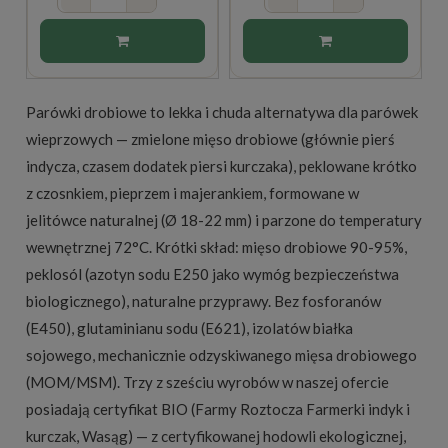
Parówki drobiowe to lekka i chuda alternatywa dla parówek
wieprzowych — zmielone mięso drobiowe (głównie pierś
indycza, czasem dodatek piersi kurczaka), peklowane krótko
z czosnkiem, pieprzem i majerankiem, formowane w
jelitówce naturalnej (Ø 18-22 mm) i parzone do temperatury
wewnętrznej 72°C. Krótki skład: mięso drobiowe 90-95%,
peklosól (azotyn sodu E250 jako wymóg bezpieczeństwa
biologicznego), naturalne przyprawy. Bez fosforanów
(E450), glutaminianu sodu (E621), izolatów białka
sojowego, mechanicznie odzyskiwanego mięsa drobiowego
(MOM/MSM). Trzy z sześciu wyrobów w naszej ofercie
posiadają certyfikat BIO (Farmy Roztocza Farmerki indyk i
kurczak, Wasąg) — z certyfikowanej hodowli ekologicznej,