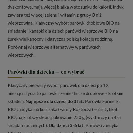
dyskontowe, mają więcej białka w stosunku do kalorii. Indyk
zawiera też więcej selenu i witamin z grupy B niż
wieprzowina. Klasyczny wybór: parówki drobiowe BIO na
śniadanie i kanapki dla dzieci; parówki wieprzowe BIO na
żurek wielkanocny i klasyczną polską kolację rodzinną.
Porównaj wieprzowe alternatywy w
parówkach
wieprzowych
.
Parówki dla dziecka — co wybrać
Klasyczny pierwszy wybór parówek dla dzieci po 12.
miesiącu życia to parówki rzemieślnicze drobiowe z krótkim
składem.
Najlepsze dla dzieci do 3 lat:
Parówki Farmerki
BIO z indyka lub kurczaka (Farmy Roztocza) — certyfikat
BIO, najkrótszy skład, pakowanie 250 g (wystarczy na 4-5
śniadań rodzinnych).
Dla dzieci 3-6 lat:
Parówki z indyka