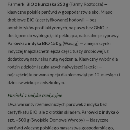
Farmerki BIO z kurczaka 250 g
(Farmy Roztocza) —
klasyczne polskie parówki w gospodarstwie eko. Mięso
drobiowe BIO (z certyfikowanej hodowli — bez
antybiotyków profilaktycznych, na paszy bez GMO, z
dostępem do wybiegu), sól peklująca, naturalne przyprawy.
Parówki z indyka BIO 150 g
(Wasąg) — z mięsa szynki
indyczej (najszlachetniejsza część tuszy drobiowej), z
dodatkową naturalną nutą wędzenia. Klasyczny wybór dla
rodzin z dziećmi szukających najwyższej jakości —
najczęściej kupowana opcja dla niemowląt po 12. miesiącu i
dzieci w wieku przedszkolnym.
Parówki z indyka tradycyjne
Dwa warianty rzemieślniczych parówek z indyka bez
certyfikatu BIO, ale z krótkim składem.
Parówki z indyka 6
szt. ~500 g
(Swojskie Domowe Wyroby) — klasyczne
parówki wieczne polskiego masarstwa gospodarskiego,