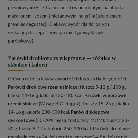
pleśniowymi (Brie, Camembert) i winem białym; na obiad z
makaronem i sosem śmietanowym; na grilla jako element
premium degustacji. Ciekawy wybór dla dorosłych
szukających czegoś nowego (nie typowy klasyk
parówkowy).
Parówki drobiowe vs wieprzowe — różnice w
składzie i kalorii
Główna różnica leży w zawartości tłuszczu i kaloryczności.
Parówki drobiowe rzemieślnicze:
tłuszcz 5-12 g / 100 g,
białko 14-18 g, kalorie 130-180 kcal.
Parówki wieprzowe
rzemieślnicze
(Wasąg BIO, Rogoż): tłuszcz 18-25 g, białko
14-16 g, kalorie 230-300 kcal.
Parówki sklepowe
dyskontowe
(50-70% mięsa, fosforany, MOM): tłuszcz 20-
30 g, białko 8-12 g, kalorie 250-330 kcal. Parówki drobiowe
rzemieślnicze są 2× lżejsze niż wieprzowe i 4-5× lżejsze niż