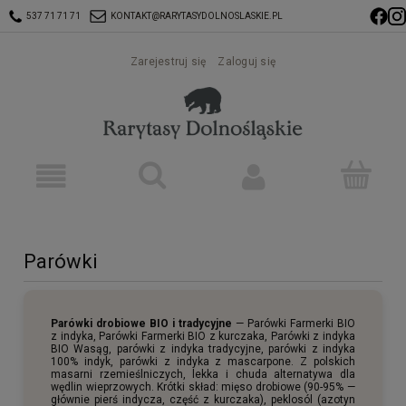
537 71 71 71
KONTAKT@RARYTASYDOLNOSLASKIE.PL
Zarejestruj się
Zaloguj się
Parówki
Parówki drobiowe BIO i tradycyjne
— Parówki Farmerki BIO
z indyka, Parówki Farmerki BIO z kurczaka, Parówki z indyka
BIO Wasąg, parówki z indyka tradycyjne, parówki z indyka
100% indyk, parówki z indyka z mascarpone. Z polskich
masarni rzemieślniczych, lekka i chuda alternatywa dla
wędlin wieprzowych. Krótki skład: mięso drobiowe (90-95% —
głównie pierś indycza, część z kurczaka), peklosól (azotyn