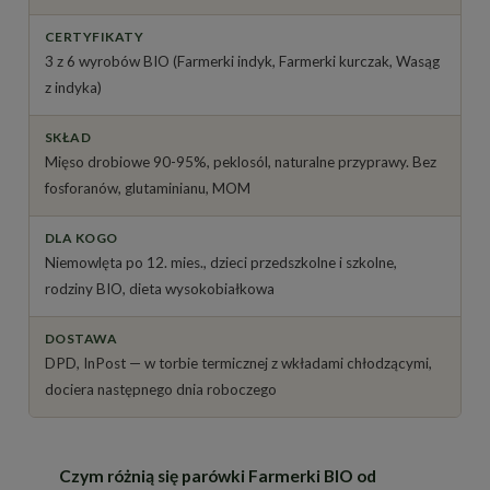
CERTYFIKATY
3 z 6 wyrobów BIO (Farmerki indyk, Farmerki kurczak, Wasąg
z indyka)
SKŁAD
Mięso drobiowe 90-95%, peklosól, naturalne przyprawy. Bez
fosforanów, glutaminianu, MOM
DLA KOGO
Niemowlęta po 12. mies., dzieci przedszkolne i szkolne,
rodziny BIO, dieta wysokobiałkowa
DOSTAWA
DPD, InPost — w torbie termicznej z wkładami chłodzącymi,
dociera następnego dnia roboczego
Czym różnią się parówki Farmerki BIO od