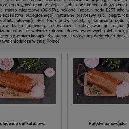
przowej (mięsień długi grzbietu — schab bez kości i otłuszczenia). 
ad: mięso wieprzowe (90-95%), peklosól (azotyn sodu E250 jako
pieczeństwa biologicznego), naturalne przyprawy (sól, pieprz, cz
eranek, jałowiec). Bez fosforanów (E450), glutaminianu sodu (
latów białka sojowego, mechanicznie odzyskiwanego mięsa (
zona naturalnie w dymie z drewna drzew owocowych (olcha, buk, ja
syczna premium kanapka świąteczna i wykwintny dodatek do deski w
tawa chłodnicza w całej Polsce.
olędwica delikatesowa
Polędwica swojska