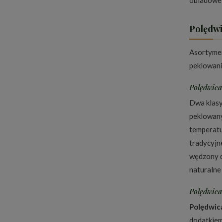
obiadowe
Polędwi
Asortymen
peklowani
Polędwica
Dwa klasy
peklowany 
temperatu
tradycyjn
wędzony d
naturalne
Polędwica
Polędwic
dodatkiem