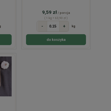
9,59 zł
/ porcja
( 1 kg = 63,90 zł )
-
+
g
kg
do koszyka