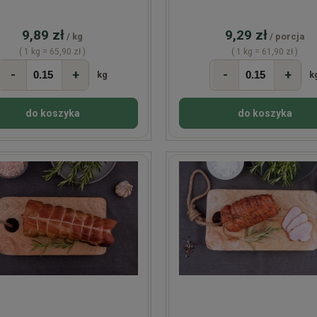
9,89 zł
9,29 zł
/ kg
/ porcja
( 1 kg = 65,90 zł )
( 1 kg = 61,90 zł )
-
+
-
+
kg
k
do koszyka
do koszyka