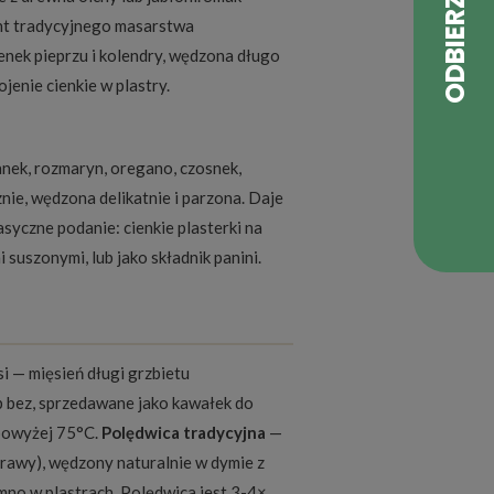
t tradycyjnego masarstwa
enek pieprzu i kolendry, wędzona długo
ojenie cienkie w plastry.
nek, rozmaryn, oregano, czosnek,
ie, wędzona delikatnie i parzona. Daje
syczne podanie: cienkie plasterki na
 suszonymi, lub jako składnik panini.
i — mięsień długi grzbietu
b bez, sprzedawane jako kawałek do
 powyżej 75°C.
Polędwica tradycyjna
—
yprawy), wędzony naturalnie w dymie z
no w plastrach. Polędwica jest 3-4×