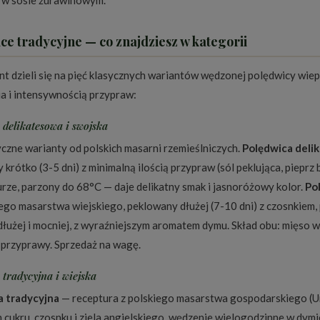
 w sosie żurawinowym.
ce tradycyjne — co znajdziesz w kategorii
t dzieli się na pięć klasycznych wariantów wędzonej polędwicy wiep
a i intensywnością przypraw:
 delikatesowa i swojska
czne warianty od polskich masarni rzemieślniczych.
Polędwica deli
krótko (3-5 dni) z minimalną ilością przypraw (sól peklująca, pieprz 
rze, parzony do 68°C — daje delikatny smak i jasnoróżowy kolor.
Po
ego masarstwa wiejskiego, peklowany dłużej (7-10 dni) z czosnkiem,
łużej i mocniej, z wyraźniejszym aromatem dymu. Skład obu: mięso w
 przyprawy. Sprzedaż na wagę.
 tradycyjna i wiejska
a tradycyjna
— receptura z polskiego masarstwa gospodarskiego (U
 cukru, czosnku i ziela angielskiego, wędzenie wielogodzinne w dymie