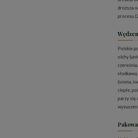
droższa o
procesu (
Wędzen
Polskie p
olchy (un
czereśnia
słodkawą 
(sosna, św
ciepłe, p
parzy się
wysuszeni
Pakowan