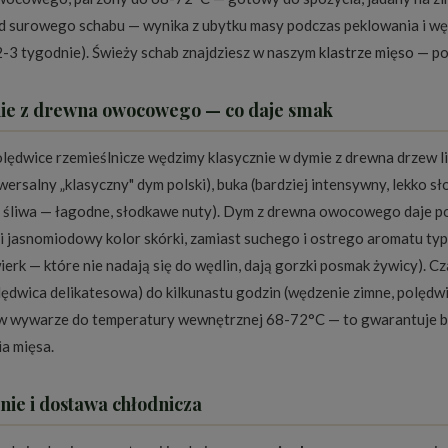
d surowego schabu — wynika z ubytku masy podczas peklowania i wę
2-3 tygodnie). Świeży schab znajdziesz w naszym
klastrze mięso
— po
ie z drewna owocowego — co daje smak
olędwice rzemieślnicze wędzimy klasycznie w dymie z drewna drzew l
iwersalny „klasyczny" dym polski), buka (bardziej intensywny, lekko 
, śliwa — łagodne, słodkawe nuty). Dym z drewna owocowego daje p
i jasnomiodowy kolor skórki, zamiast suchego i ostrego aromatu t
ierk — które nie nadają się do wędlin, dają gorzki posmak żywicy). C
olędwica delikatesowa) do kilkunastu godzin (wędzenie zimne, polędw
 w wywarze do temperatury wewnętrznej 68-72°C — to gwarantuje b
a mięsa.
ie i dostawa chłodnicza