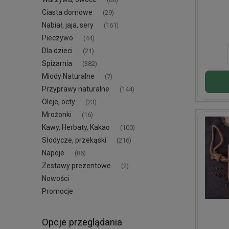
Ciasta domowe
(29)
Nabiał, jaja, sery
(161)
Pieczywo
(44)
Dla dzieci
(21)
Spiżarnia
(382)
Miody Naturalne
(7)
Przyprawy naturalne
(144)
Oleje, octy
(23)
Mrożonki
(16)
Kawy, Herbaty, Kakao
(100)
Słodycze, przekąski
(216)
Napoje
(86)
Zestawy prezentowe
(2)
Nowości
Promocje
Opcje przeglądania