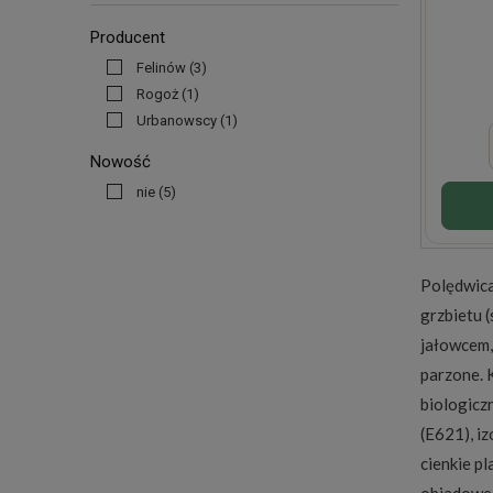
Producent
Felinów
(3)
Rogoż
(1)
Urbanowscy
(1)
Nowość
nie
(5)
Polędwica
grzbietu 
jałowcem,
parzone. 
biologicz
(E621), i
cienkie pl