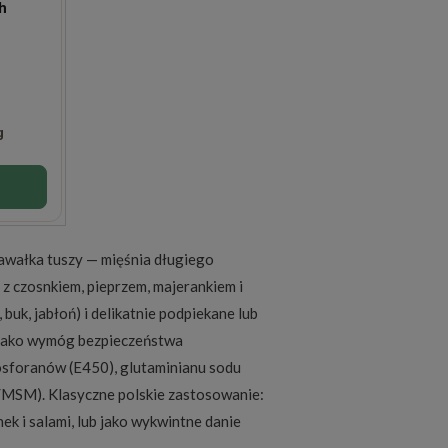
h
g
awałka tuszy — mięśnia długiego
 z czosnkiem, pieprzem, majerankiem i
uk, jabłoń) i delikatnie podpiekane lub
 jako wymóg bezpieczeństwa
fosforanów (E450), glutaminianu sodu
MSM). Klasyczne polskie zastosowanie:
ek i salami, lub jako wykwintne danie