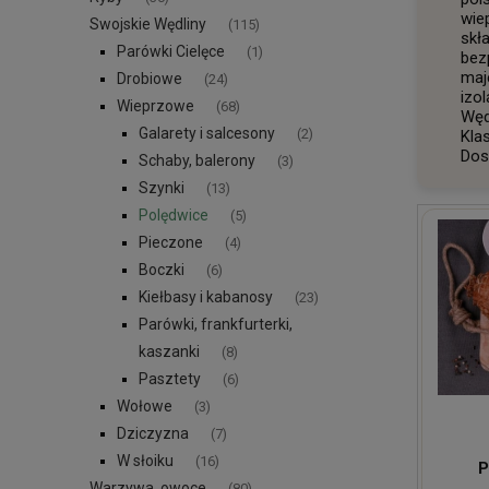
wie
Swojskie Wędliny
(115)
skł
Parówki Cielęce
(1)
bez
maj
Drobiowe
(24)
izo
Wieprzowe
(68)
Węd
Galarety i salcesony
(2)
Kla
Dos
Schaby, balerony
(3)
Szynki
(13)
Polędwice
(5)
Pieczone
(4)
Boczki
(6)
Kiełbasy i kabanosy
(23)
Parówki, frankfurterki,
kaszanki
(8)
Pasztety
(6)
Wołowe
(3)
Dziczyzna
(7)
W słoiku
(16)
P
Warzywa, owoce
(80)