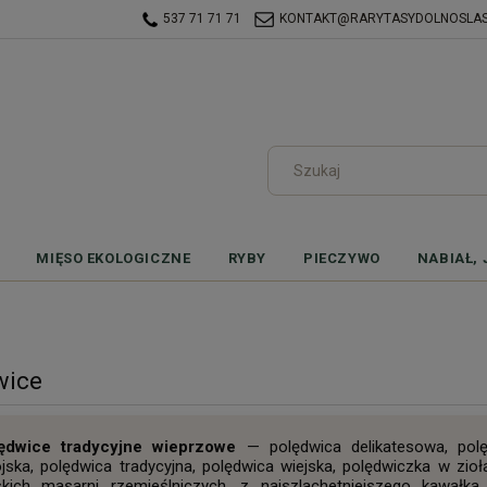
537 71 71 71
KONTAKT@RARYTASYDOLNOSLASK
MIĘSO EKOLOGICZNE
RYBY
PIECZYWO
NABIAŁ, 
wice
ędwice tradycyjne wieprzowe
— polędwica delikatesowa, pol
jska, polędwica tradycyjna, polędwica wiejska, polędwiczka w zioł
skich masarni rzemieślniczych, z najszlachetniejszego kawałka