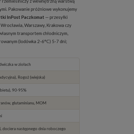
r rzemieślniczy z wewnętrzną warstwą
zącymi. Pakowanie próżniowe wykonujemy
ytki InPost Paczkomat
— przesyłki
 z Wrocławia, Warszawy, Krakowa czy
 własnym transportem chłodniczym,
erowanym (lodówka 2-6°C) 5-7 dni;
ędwiczka w ziołach
adycyjna), Rogoż (wiejska)
zbietu), 90-95%
oranów, glutaminianu, MOM
ni
i, dociera następnego dnia roboczego