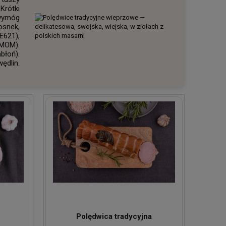
Krótki
 wymóg
osnek,
E621),
MOM).
błoń).
ędlin.
Polędwica tradycyjna