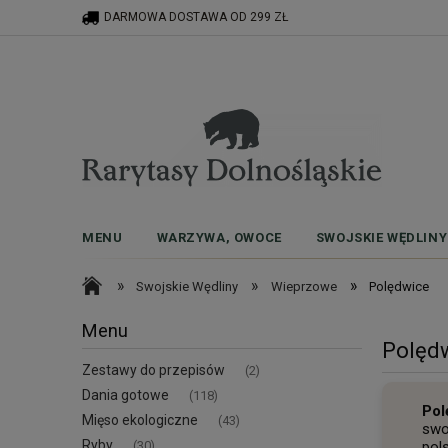
DARMOWA DOSTAWA OD 299 ZŁ
MENU
WARZYWA, OWOCE
SWOJSKIE WĘDLINY
»
»
»
Swojskie Wędliny
Wieprzowe
Polędwice
Menu
Polęd
Zestawy do przepisów
(2)
Dania gotowe
(118)
Pol
Mięso ekologiczne
(43)
swo
Ryby
(30)
pol