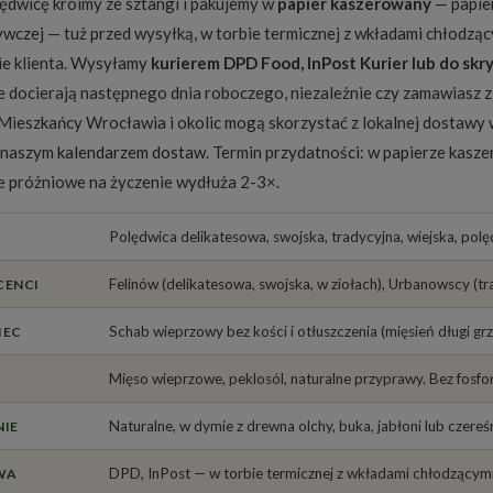
ędwicę kroimy ze sztangi i pakujemy w
papier kaszerowany
— papie
żywczej — tuż przed wysyłką, w torbie termicznej z wkładami chłod
ie klienta. Wysyłamy
kurierem DPD Food, InPost Kurier lub do skr
e docierają następnego dnia roboczego, niezależnie czy zamawiasz
Mieszkańcy Wrocławia i okolic mogą skorzystać z lokalnej dostawy
z naszym
kalendarzem dostaw
. Termin przydatności: w papierze kasz
 próżniowe na życzenie wydłuża 2-3×.
Polędwica delikatesowa, swojska, tradycyjna, wiejska, pol
Felinów (delikatesowa, swojska, w ziołach), Urbanowscy (tr
CENCI
Schab wieprzowy bez kości i otłuszczenia (mięsień długi gr
IEC
Mięso wieprzowe, peklosól, naturalne przyprawy. Bez fosf
Naturalne, w dymie z drewna olchy, buka, jabłoni lub czereś
IE
DPD, InPost — w torbie termicznej z wkładami chłodzącym
WA