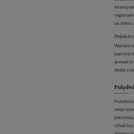
intensywn
regionaln
na zimno, 
Polędwicz
Wariant o
papryka s
aromat śr
deskę z se
Polędwi
Polędwica
wieprzowe
pieczenia
schab bez
drewna ow