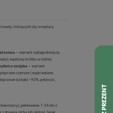
rzowej, różniących się recepturą
katesowa
— wariant najłagodniejszy,
biały), wędzony krótko w niskiej
lędwica swojska
— wariant
 pieprzem czarnym i majerankiem,
ieprzowe (schab) ~92%, peklosól,
rbanowscy), peklowanie 7-14 dni z
 z drewna olchy lub jabłoni. Smak