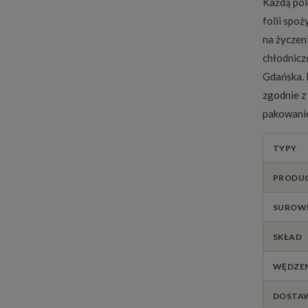
Każdą pol
folii spo
na życzen
chłodnicz
Gdańska. 
zgodnie 
pakowanie
TYPY
PRODU
SUROW
SKŁAD
WĘDZEN
DOSTA