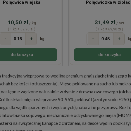
Polędwica wiejska
Polędwiczka w ziołac
10,50 zł
31,49 zł
/ kg
/ szt
( 1 kg = 69,90 zł )
( 1 kg = 69,90 zł )
-
+
-
+
kg
k
do koszyka
do koszyka
 tradycyjna wieprzowa to wędlina premium z najszlachetniejszego k
(schab bez kości i otłuszczenia). Mięso peklowane na sucho lub mokro
 następnie wędzone naturalnie w dymie z drewna owocowego (olcha, b
Krótki skład: mięso wieprzowe 90-95%, peklosól (azotyn sodu E250
nego dla wędlin parzonych i wędzonych), naturalne przyprawy. Bez 
zolatów białka sojowego, mechanicznie odzyskiwanego mięsa (MOM/
asterki na świątecznej kanapce z chrzanem, na desce wędlin obok szyn