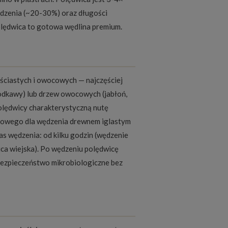
dzenia (~20-30%) oraz długości
lędwica to gotowa wędlina premium.
iściastych i owocowych — najczęściej
słodkawy) lub drzew owocowych (jabłoń,
olędwicy charakterystyczną nutę
ypowego dla wędzenia drewnem iglastym
zas wędzenia: od kilku godzin (wędzenie
ica wiejska). Po wędzeniu polędwicę
ezpieczeństwo mikrobiologiczne bez