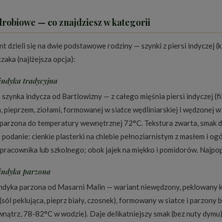
drobiowe — co znajdziesz w kategorii
 dzieli się na dwie podstawowe rodziny — szynki z piersi indyczej (kl
czaka (najlżejsza opcja):
indyka tradycyjna
szynka indycza od Bartlowizny — z całego mięśnia piersi indyczej (fi
, pieprzem, ziołami, formowanej w siatce wędliniarskiej i wędzonej
parzona do temperatury wewnętrznej 72°C. Tekstura zwarta, smak d
 podanie: cienkie plasterki na chlebie pełnoziarnistym z masłem i o
 pracownika lub szkolnego; obok jajek na miękko i pomidorów. Najpop
indyka parzona
indyka parzona od Masarni Malin — wariant niewędzony, peklowany kró
(sól peklująca, pieprz biały, czosnek), formowany w siatce i parzony
nątrz, 78-82°C w wodzie). Daje delikatniejszy smak (bez nuty dymu)