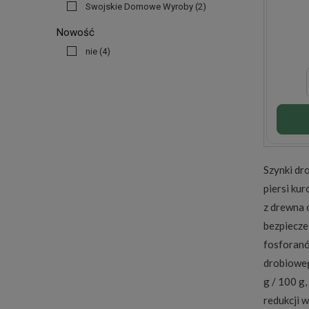
Swojskie Domowe Wyroby
(2)
Nowość
nie
(4)
Szynki dro
piersi ku
z drewna 
bezpiecze
fosforanó
drobioweg
g / 100 g,
redukcji w