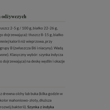
ch odżywczych
łuszcz 2-5 g / 100 g, białko 22-26 g,
o dojrzewająca): tłuszcz 8-15 g, białko
mniej kalorii niż wieprzowa, przy
 grupy B (zwłaszcza B6 i niacyny). Wadą
rwone). Klasyczny wybór: szynka indycza
go dojrzewająca) na deskę wędlin i okazje
 drewna olchy lub buka (kilka godzin w
kolor mahoniowo-złoty, dłuższa
rozwój bakterii).
Szynka z indyka