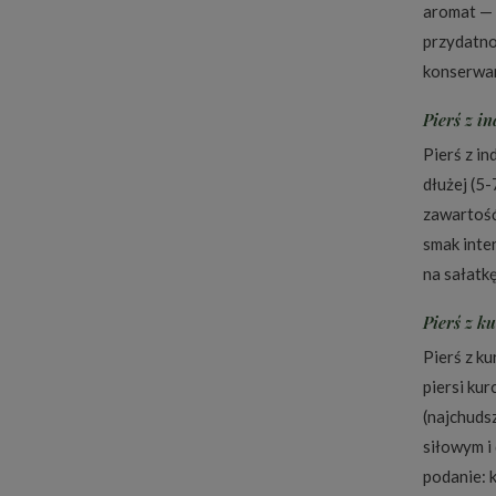
aromat — i
przydatno
konserwan
Pierś z i
Pierś z i
dłużej (5-
zawartość
smak inten
na sałatk
Pierś z k
Pierś z k
piersi ku
(najchuds
siłowym i
podanie: 