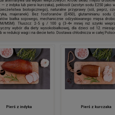
da alternatywa dla wędlin wieprzowych. Krótki skład: mięso drobiow
 — z indyka lub piersi kurczaka), peklosól (azotyn sodu E250 jako
pieczeństwa biologicznego), naturalne przyprawy (sól, pieprz, cz
ryka, majeranek). Bez fosforanów (E450), glutaminianu sodu (
latów białka sojowego, mechanicznie odzyskiwanego mięsa drob
M/MSM). Tłuszcz: 2-5 g / 100 g (3-4× mniej niż szynki wiepr
syczny wybór dla diety wysokobiałkowej, dla dzieci od 12. miesiąc
b w redukcji wagi i na diecie keto. Dostawa chłodnicza w całej Polsc
Pierś z indyka
Pierś z kurczaka