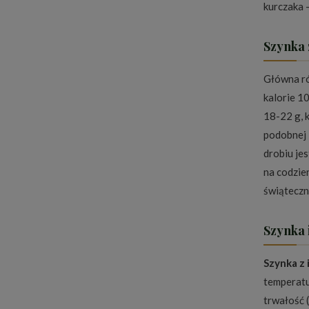
kurczaka —
Szynka 
Główna ró
kalorie 1
18-22 g, k
podobnej l
drobiu je
na codzien
świąteczn
Szynka 
Szynka z 
temperatu
trwałość 