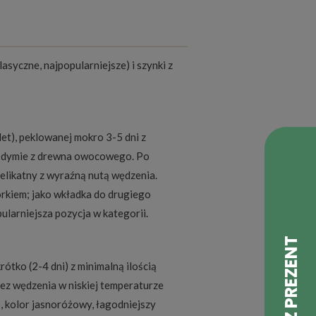
asyczne, najpopularniejsze) i szynki z
let), peklowanej mokro 3-5 dni z
 w dymie z drewna owocowego. Po
elikatny z wyraźną nutą wędzenia.
górkiem; jako wkładka do drugiego
ularniejsza pozycja w kategorii.
tko (2-4 dni) z minimalną ilością
 bez wędzenia w niskiej temperaturze
, kolor jasnoróżowy, łagodniejszy