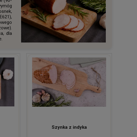
e (90-
 wymóg
osnek,
E621),
iowego
zowe).
a, dla
e.
Szynka z indyka