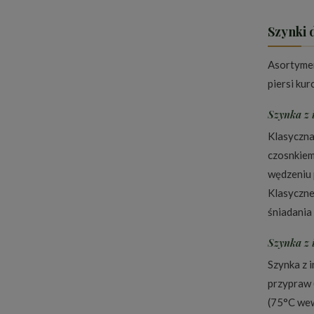
Szynki 
Asortyment
piersi kur
Szynka z 
Klasyczna 
czosnkiem
wędzeniu 
Klasyczne
śniadania
Szynka z 
Szynka z 
przypraw 
(75°C wew