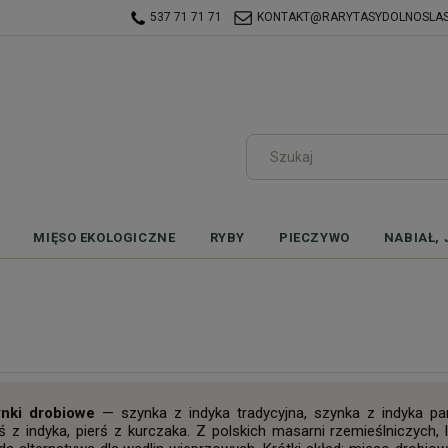
537 71 71 71
KONTAKT@RARYTASYDOLNOSLASK
MIĘSO EKOLOGICZNE
RYBY
PIECZYWO
NABIAŁ, 
nki drobiowe
— szynka z indyka tradycyjna, szynka z indyka pa
rś z indyka, pierś z kurczaka. Z polskich masarni rzemieślniczych, l