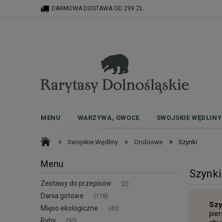
DARMOWA DOSTAWA OD 299 ZŁ
MENU
WARZYWA, OWOCE
SWOJSKIE WĘDLINY
»
»
»
Swojskie Wędliny
Drobiowe
Szynki
Menu
Szynki
Zestawy do przepisów
(2)
Dania gotowe
(118)
Szy
Mięso ekologiczne
(43)
pie
Ryby
(30)