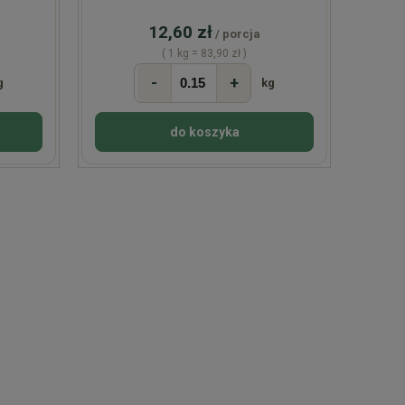
12,60 zł
/ porcja
( 1 kg = 83,90 zł )
-
+
g
kg
do koszyka