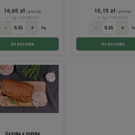
16,65 zł
15,15 zł
/ porcja
/ porcja
( 1 kg = 110,90 zł )
( 1 kg = 100,90 zł )
-
+
-
+
kg
k
do koszyka
do koszyka
Szynka z indyka