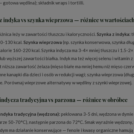
 gotowa wędlina); składnik wraps i tortilli.
z indyka vs szynka wieprzowa — różnice w wartościa
żnica leży w zawartości tłuszczu i kaloryczności.
Szynka z indyka:
t
00-130 kcal.
Szynka wieprzowa
(np. szynka konserwowa, szynka dług
alorie 160-220 kcal. Szynka indycza ma 3-4× mniej tłuszczu i 1.5-2× 
ub wyższej zawartości białka. Indyk ma też więcej selenu i witamin z
st niższa zawartość żelaza (mięso białe ma mniej hemu niż mięso cze
ne kanapki dla dzieci i osób w redukcji wagi; szynka wieprzowa (dłu
e. Porównaj wieprzowe alternatywy w
wędliny z szynki wieprzowej
.
indycza tradycyjna vs parzona — różnice w obróbce
indyka tradycyjna (wędzona):
peklowana 3-5 dni, wędzona w dymie z
rze 50-70°C), następnie parzona do 72°C. Smak wyraźnie wędzony, 
(dym ma działanie konserwujące — fenole i kwasy organiczne hamują 