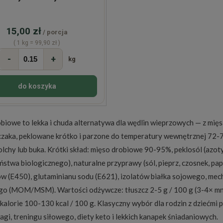
15,00 zł
/ porcja
( 1 kg = 99,90 zł )
-
+
kg
do koszyka
biowe to lekka i chuda alternatywa dla wędlin wieprzowych — z mięsa 
rczaka, peklowane krótko i parzone do temperatury wewnętrznej 72
olchy lub buka. Krótki skład: mięso drobiowe 90-95%, peklosól (az
ństwa biologicznego), naturalne przyprawy (sól, pieprz, czosnek, pap
w (E450), glutaminianu sodu (E621), izolatów białka sojowego, me
o (MOM/MSM). Wartości odżywcze: tłuszcz 2-5 g / 100 g (3-4× mnie
 kalorie 100-130 kcal / 100 g. Klasyczny wybór dla rodzin z dziećmi 
agi, treningu siłowego, diety keto i lekkich kanapek śniadaniowych.