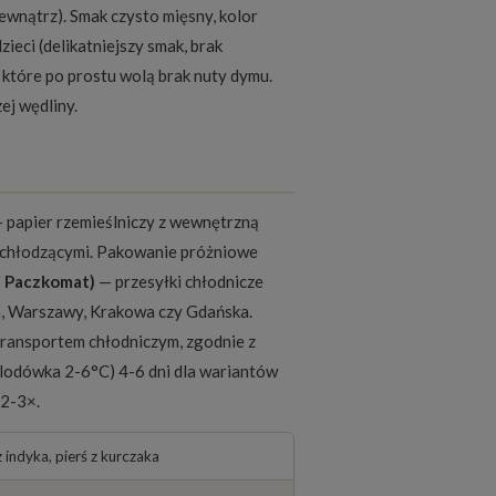
wnątrz). Smak czysto mięsny, kolor
ieci (delikatniejszy smak, brak
 które po prostu wolą brak nuty dymu.
ej wędliny.
 papier rzemieślniczy z wewnętrzną
i chłodzącymi. Pakowanie próżniowe
 i Paczkomat)
— przesyłki chłodnicze
a, Warszawy, Krakowa czy Gdańska.
transportem chłodniczym, zgodnie z
(lodówka 2-6°C) 4-6 dni dla wariantów
 2-3×.
 indyka, pierś z kurczaka