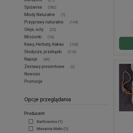
Spiżarnia
(382)
Miody Naturalne
(7)
Przyprawy naturalne
(144)
Oleje, octy
(23)
Mrożonki
(16)
Kawy, Herbaty, Kakao
(100)
Słodycze, przekąski
(216)
Napoje
(86)
Zestawy prezentowe
(2)
Nowości
Promocje
Opcje przeglądania
Producent
Bartlowizna
(1)
Masarnia Malin
(1)