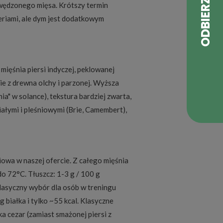
ą wędzonego mięsa. Krótszy termin
eriami, ale dym jest dodatkowym
ięśnia piersi indyczej, peklowanej
mie z drewna olchy i parzonej. Wyższa
a" w solance), tekstura bardziej zwarta,
iałymi i pleśniowymi (Brie, Camembert),
owa w naszej ofercie. Z całego mięśnia
do 72°C. Tłuszcz: 1-3 g / 100 g
Klasyczny wybór dla osób w treningu
 białka i tylko ~55 kcal. Klasyczne
a cezar (zamiast smażonej piersi z