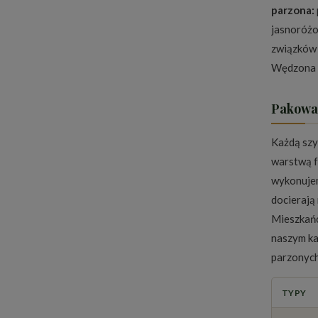
parzona:
jasnoróżo
związków 
Wędzona k
Pakowan
Każdą szy
warstwą f
wykonujem
docierają
Mieszkańc
naszym
k
parzonych
TYPY