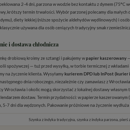
peklowana 2-4 dni, parzona w wodzie bez kontaktu z dymem (75°C we
wy, krótszy termin trwałości. Wybór parzonej polecamy dla małych dz
dymu), diety lekkiej (niższe spożycie aldehydów wędlinowych) i osób
lasycznie używana dla osób ceniących tradycyjny smak rzemieślnicz
ie i dostawa chłodnicza
nkę drobiową kroimy ze sztangi i pakujemy w
papier kaszerowany
—
olii spożywczej — tuż przed wysyłką, w torbie termicznej z wkładam
y na życzenie klienta. Wysyłamy
kurierem DPD lub InPost (kurier
 następnego dnia roboczego, niezależnie czy zamawiasz z Wrocławi
y Wrocławia i okolic mogą skorzystać z lokalnej dostawy własnym 
alendarzem dostaw
. Termin przydatności: w papierze kaszerowanym 
, 5-7 dni dla wędzonych. Pakowanie próżniowe na życzenie wydłuża
Szynka z indyka tradycyjna, szynka z indyka parzona, pierś z