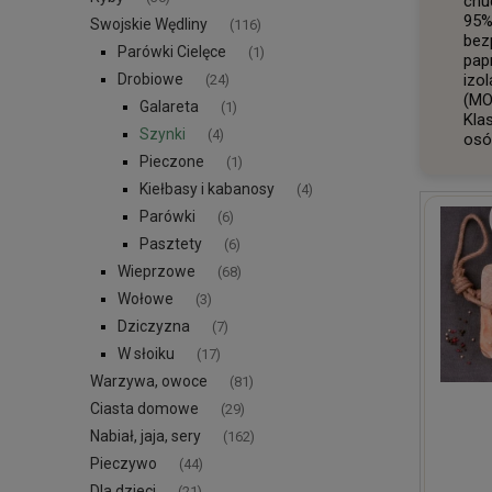
chu
95%
Swojskie Wędliny
(116)
bez
Parówki Cielęce
(1)
pap
Drobiowe
izo
(24)
(MO
Galareta
(1)
Kla
Szynki
(4)
osó
Pieczone
(1)
Kiełbasy i kabanosy
(4)
Parówki
(6)
Pasztety
(6)
Wieprzowe
(68)
Wołowe
(3)
Dziczyzna
(7)
W słoiku
(17)
Warzywa, owoce
(81)
Ciasta domowe
(29)
Nabiał, jaja, sery
(162)
Pieczywo
(44)
Dla dzieci
(21)