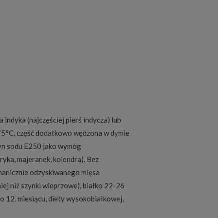
indyka (najczęściej pierś indycza) lub
-75°C, część dodatkowo wędzona w dymie
otyn sodu E250 jako wymóg
ryka, majeranek, kolendra). Bez
chanicznie odzyskiwanego mięsa
j niż szynki wieprzowe), białko 22-26
po 12. miesiącu, diety wysokobiałkowej,