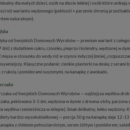
dealny dla małych dzieci, osób na diecie lekkiej i osób które unikaj
ści niż wariantu wędzonego (peklosól + parzenie chronią przed bakt
tem naturalnym).
ndyka
ndyka od Swojskich Domowych Wyrobów — premium wariant z całego m
7 dni) z dodatkiem cukru, czosnku, pieprzu i kolendry, wędzonej w dy
 mięsa w stosunku do wody niż w szynce indyczej (mniej „rozpuszczani
sywniejszy. Klasyczne podanie: cienkie plasterki na deskę z serami b
ę z rukolą i pomidorami suszonymi, na kanapkę z awokado.
urczaka
urczaka od Swojskich Domowych Wyrobów — najlżejsza wędlina drobi
rczaka, peklowana 3-5 dni, wędzona w dymie z drewna olchy, parzona 
za wędlina rzemieślnicza w sklepie). Smak delikatny, lekko wędzony. 
 diety bardzo wysokobiałkowej — porcja 50 g na kanapkę daje 12-13 g
kanapka z chlebem pełnoziarnistym, serem żółtym i pomidorem; sałatk