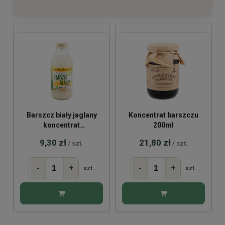
Barszcz biały jaglany
Koncentrat barszczu
koncentrat
200ml
bezglutenowy BIO 320ml
9,30 zł
21,80 zł
/ szt.
/ szt.
-
+
-
+
szt.
szt.