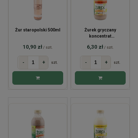
Żur staropolski 500ml
Żurek gryczany
koncentrat
bezglutenowy BIO 320ml
10,90 zł
6,30 zł
/ szt.
/ szt.
-
+
-
+
szt.
szt.