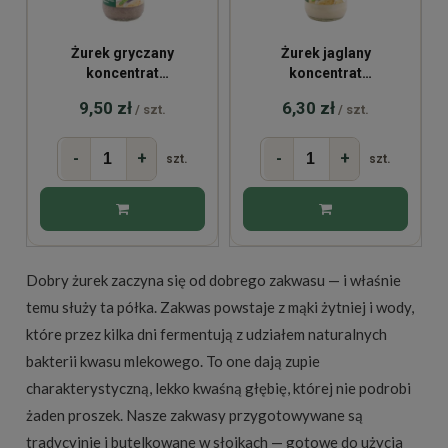
Żurek gryczany
Żurek jaglany
koncentrat
koncentrat
bezglutenowy BIO 320ml
bezglutenowy BIO 320ml
9,50 zł
6,30 zł
/ szt.
/ szt.
-
+
-
+
szt.
szt.
Dobry żurek zaczyna się od dobrego zakwasu — i właśnie
temu służy ta półka. Zakwas powstaje z mąki żytniej i wody,
które przez kilka dni fermentują z udziałem naturalnych
bakterii kwasu mlekowego. To one dają zupie
charakterystyczną, lekko kwaśną głębię, której nie podrobi
żaden proszek. Nasze zakwasy przygotowywane są
tradycyjnie i butelkowane w słoikach — gotowe do użycia