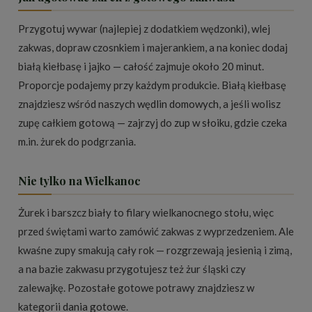
Przygotuj wywar (najlepiej z dodatkiem wędzonki), wlej
zakwas, dopraw czosnkiem i majerankiem, a na koniec dodaj
białą kiełbasę i jajko — całość zajmuje około 20 minut.
Proporcje podajemy przy każdym produkcie. Białą kiełbasę
znajdziesz wśród naszych
wędlin domowych
, a jeśli wolisz
zupę całkiem gotową — zajrzyj do
zup w słoiku
, gdzie czeka
m.in. żurek do podgrzania.
Nie tylko na Wielkanoc
Żurek i barszcz biały to filary wielkanocnego stołu, więc
przed świętami warto zamówić zakwas z wyprzedzeniem. Ale
kwaśne zupy smakują cały rok — rozgrzewają jesienią i zimą,
a na bazie zakwasu przygotujesz też żur śląski czy
zalewajkę. Pozostałe gotowe potrawy znajdziesz w
kategorii
dania gotowe
.