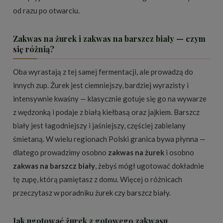
od razu po otwarciu.
Zakwas na żurek i zakwas na barszcz biały — czym
się różnią?
Oba wyrastają z tej samej fermentacji, ale prowadzą do
innych zup. Żurek jest ciemniejszy, bardziej wyrazisty i
intensywnie kwaśny — klasycznie gotuje się go na wywarze
z wędzonką i podaje z białą kiełbasą oraz jajkiem. Barszcz
biały jest łagodniejszy i jaśniejszy, częściej zabielany
śmietaną. W wielu regionach Polski granica bywa płynna —
dlatego prowadzimy osobno
zakwas na żurek
i osobno
zakwas na barszcz biały
, żebyś mógł ugotować dokładnie
tę zupę, którą pamiętasz z domu. Więcej o różnicach
przeczytasz w poradniku
żurek czy barszcz biały
.
Jak ugotować żurek z gotowego zakwasu