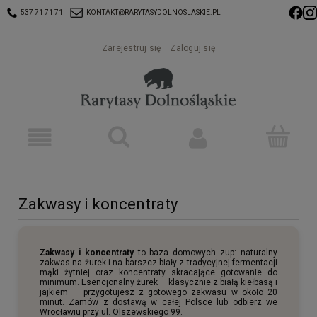
537 71 71 71
KONTAKT@RARYTASYDOLNOSLASKIE.PL
Zarejestruj się
Zaloguj się
Zakwasy i koncentraty
Zakwasy i koncentraty
to baza domowych zup: naturalny
zakwas na żurek i na barszcz biały z tradycyjnej fermentacji
mąki żytniej oraz koncentraty skracające gotowanie do
minimum. Esencjonalny żurek — klasycznie z białą kiełbasą i
jajkiem — przygotujesz z gotowego zakwasu w około 20
minut. Zamów z dostawą w całej Polsce lub odbierz we
Wrocławiu przy ul. Olszewskiego 99.