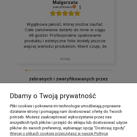
Malgorzata
zweryfikowano
Wyjątkowa jakość, której można zaufać.
Całe zamówienie dotarło do mnie w ciągu
48 godzin. Profesjonalne opakowanie
produktu i estetyczne folie dodały jeszcze
więcej wartości produktom. Klient czuje, że
jest najważniejszy. Dobra robota. Domowe
dania, które smakują jak z domowej kuchni.
dzisiaj
Polecam ten sklep, produkt zgodny z
opisem, solidnie zapakowany i dostarczony
na czas. Zakupy w tym sklepie to czysta
zebranych i zweryfikowanych przez
przyjemność.
Dbamy o Twoją prywatność
Pomoc
Pliki cookies i pokrewne im technologie umożliwiają poprawne
działanie strony i pomagają nam dostosować ofertę do Twoich
potrzeb. Możesz zaakceptować wykorzystanie przez nas
Moje konto
wszystkich tych plików i przejść do sklepu lub dostosować użycie
plików do swoich preferencji, wybierając opcję "Dostosuj zgody".
Płatności i dostawa
Więcej o plikach cookies przeczytasz w naszej Polityce