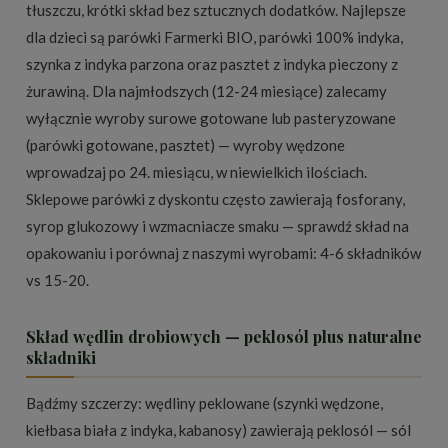
tłuszczu, krótki skład bez sztucznych dodatków. Najlepsze
dla dzieci są parówki Farmerki BIO, parówki 100% indyka,
szynka z indyka parzona oraz pasztet z indyka pieczony z
żurawiną. Dla najmłodszych (12-24 miesiące) zalecamy
wyłącznie wyroby surowe gotowane lub pasteryzowane
(parówki gotowane, pasztet) — wyroby wędzone
wprowadzaj po 24. miesiącu, w niewielkich ilościach.
Sklepowe parówki z dyskontu często zawierają fosforany,
syrop glukozowy i wzmacniacze smaku — sprawdź skład na
opakowaniu i porównaj z naszymi wyrobami: 4-6 składników
vs 15-20.
Skład wędlin drobiowych — peklosól plus naturalne
składniki
Bądźmy szczerzy: wędliny peklowane (szynki wędzone,
kiełbasa biała z indyka, kabanosy) zawierają peklosól — sól