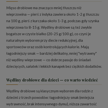
Mięso drobiowe ma znacząco mniej tłuszczu niż
wieprzowina — pierś z indyka zawiera około 1-2 g tłuszczu
na 100 g, pierś z kurczaka około 1-3 g, podczas gdy szynka
wieprzowa to 8-15 g. Wędliny drobiowe są też zwykle
bogatsze w czyste białko (20-25 g/100 g), co czyni je
naturalnym wyborem przy diecie redukcyjnej, dla
sportowców oraz osób kontrolujących kalorie. Mają
łagodniejszy smak — bardziej delikatny, mniej "wytrawny"
niż wędliny wieprzowe — co dobrze pasuje do śniadań
dziecięcych, sałatek i lekkich kanapek bez ciężkich dodatków.
Wędliny drobiowe dla dzieci — co warto wiedzieć
Wędliny drobiowe są klasycznym wyborem dla rodzin z
dziećmi z trzech powodów: łagodniejszy smak (mniejsza
wytrawność, brak intensywnego dymu), niższa zawartość