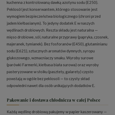
kuchenna z kontrolowaną dawką azotynu sodu (E250).
Peklosól jest konserwantem, którego stosowanie jest
wymogiem bezpieczeństwa biologicznego (chroni przed
jadem kiełbasianym). To jedyny dodatek E w naszych
wędlinach drobiowych. Reszta składu jest naturalna —
mięso drobiowe, sól, naturalne przyprawy (papryka, czosnek,
majeranek, tymianek). Bez fosforanów (E450), glutaminianu
sodu (E621), sztucznych aromatów dymnych, syropu
glukozowego, wzmacniaczy smaku. Wyroby surowe
(parówki Farmerki, kiełbasa biała surowa) oraz wyroby
pasteryzowane w słoiku (pasztety, galarety) często
powstają w ogóle bez peklosoli — to czysty skład
odpowiedni nawet dla osób unikających dodatków E.
Pakowanie i dostawa chłodnicza w całej Polsce
Każdą wędlinę drobiową pakujemy w papier kaszerowany —