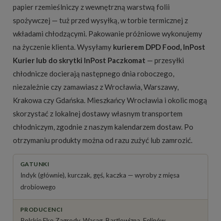
papier rzemieślniczy z wewnętrzną warstwą folii
spożywczej — tuż przed wysyłką, w torbie termicznej z
wkładami chłodzącymi. Pakowanie próżniowe wykonujemy
na życzenie klienta. Wysyłamy
kurierem DPD Food, InPost
Kurier lub do skrytki InPost Paczkomat
— przesyłki
chłodnicze docierają następnego dnia roboczego,
niezależnie czy zamawiasz z Wrocławia, Warszawy,
Krakowa czy Gdańska. Mieszkańcy Wrocławia i okolic mogą
skorzystać z lokalnej dostawy własnym transportem
chłodniczym, zgodnie z naszym
kalendarzem dostaw
. Po
otrzymaniu produkty można od razu zużyć lub zamrozić.
GATUNKI
Indyk (głównie), kurczak, gęś, kaczka — wyroby z mięsa
drobiowego
PRODUCENCI
Polskie Eko Zagrody, Wasąg, Bartlowizna, Felinów,