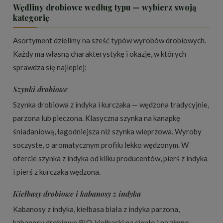
Wędliny drobiowe według typu — wybierz swoją
kategorię
Asortyment dzielimy na sześć typów wyrobów drobiowych.
Każdy ma własną charakterystykę i okazje, w których
sprawdza się najlepiej:
Szynki drobiowe
Szynka drobiowa z indyka i kurczaka — wędzona tradycyjnie,
parzona lub pieczona. Klasyczna szynka na kanapkę
śniadaniową, łagodniejsza niż szynka wieprzowa. Wyroby
soczyste, o aromatycznym profilu lekko wędzonym. W
ofercie szynka z indyka od kilku producentów, pierś z indyka
i pierś z kurczaka wędzona.
Kiełbasy drobiowe i kabanosy z indyka
Kabanosy z indyka, kiełbasa biała z indyka parzona,
kabanosy drobiowe BIO, kiełbaski na ciepło i na zimno.