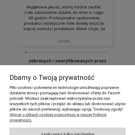
Wyjątkowa jakość, której można zaufać.
Całe zamówienie dotarło do mnie w ciągu
48 godzin. Profesjonalne opakowanie
produktu i estetyczne folie dodały jeszcze
więcej wartości produktom. Klient czuje, że
jest najważniejszy. Dobra robota. Domowe
dania, które smakują jak z domowej kuchni.
wczoraj
Polecam ten sklep, produkt zgodny z
opisem, solidnie zapakowany i dostarczony
na czas. Zakupy w tym sklepie to czysta
zebranych i zweryfikowanych przez
przyjemność.
Dbamy o Twoją prywatność
Pomoc
Pliki cookies i pokrewne im technologie umożliwiają poprawne
działanie strony i pomagają nam dostosować ofertę do Twoich
potrzeb. Możesz zaakceptować wykorzystanie przez nas
Moje konto
wszystkich tych plików i przejść do sklepu lub dostosować użycie
plików do swoich preferencji, wybierając opcję "Dostosuj zgody".
Płatności i dostawa
Więcej o plikach cookies przeczytasz w naszej Polityce
prywatności.
Informacje
zaakceptuj tylko niezbędne