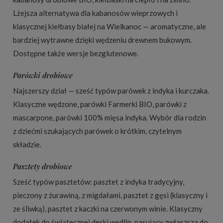
Lżejsza alternatywa dla kabanosów wieprzowych i
klasycznej kiełbasy białej na Wielkanoc — aromatyczne, ale
bardziej wytrawne dzięki wędzeniu drewnem bukowym.
Dostępne także wersje bezglutenowe.
Parówki drobiowe
Najszerszy dział — sześć typów parówek z indyka i kurczaka.
Klasyczne wędzone, parówki Farmerki BIO, parówki z
mascarpone, parówki 100% mięsa indyka. Wybór dla rodzin
z dziećmi szukających parówek o krótkim, czytelnym
składzie.
Pasztety drobiowe
Sześć typów pasztetów: pasztet z indyka tradycyjny,
pieczony z żurawiną, z migdałami, pasztet z gęsi (klasyczny i
ze śliwką), pasztet z kaczki na czerwonym winie. Klasyczny
dodatek do świątecznej deski wędlin, pasujący zwłaszcza do