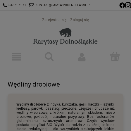
537 71 71 71
KONTAKT@RARYTASYDOLNOSLASKIE.PL
Zarejestruj się
Zaloguj się
Wędliny drobiowe
Wędliny drobiowe
z indyka, kurczaka, gęsi i kaczki — szynki,
kiełbasy, parówki, pasztety, pieczone. Lżejsze i chudsze niż
wędliny wieprzowe, z krótkim, naturalnym składem: mięso
drobiowe, peklosól, naturalne przyprawy. Bez fosforanów,
glutaminianu, sztucznych aromatów. Część wyrobów
posiada certyfikat BIO. Wybór dla rodzin z dziećmi, osób na
diecie redukcyjnej i dla wszystkich szukających lekkiej