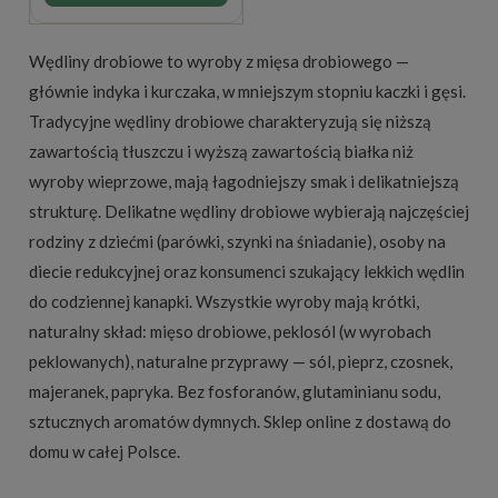
Wędliny drobiowe to wyroby z mięsa drobiowego —
głównie indyka i kurczaka, w mniejszym stopniu kaczki i gęsi.
Tradycyjne wędliny drobiowe charakteryzują się niższą
zawartością tłuszczu i wyższą zawartością białka niż
wyroby wieprzowe, mają łagodniejszy smak i delikatniejszą
strukturę. Delikatne wędliny drobiowe wybierają najczęściej
rodziny z dziećmi (parówki, szynki na śniadanie), osoby na
diecie redukcyjnej oraz konsumenci szukający lekkich wędlin
do codziennej kanapki. Wszystkie wyroby mają krótki,
naturalny skład: mięso drobiowe, peklosól (w wyrobach
peklowanych), naturalne przyprawy — sól, pieprz, czosnek,
majeranek, papryka. Bez fosforanów, glutaminianu sodu,
sztucznych aromatów dymnych. Sklep online z dostawą do
domu w całej Polsce.