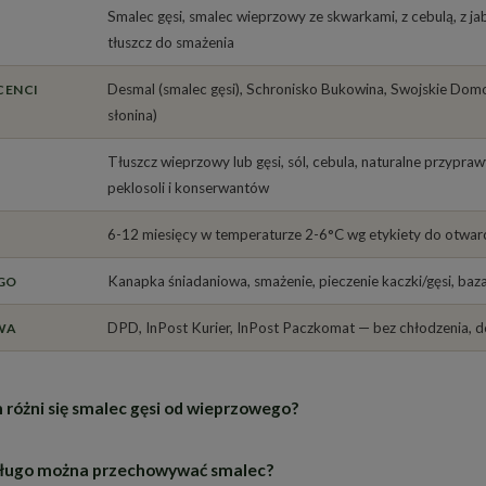
Smalec gęsi, smalec wieprzowy ze skwarkami, z cebulą, z ja
tłuszcz do smażenia
Desmal (smalec gęsi), Schronisko Bukowina, Swojskie 
CENCI
słonina)
Tłuszcz wieprzowy lub gęsi, sól, cebula, naturalne przypra
peklosoli i konserwantów
6-12 miesięcy w temperaturze 2-6°C wg etykiety do otwar
Kanapka śniadaniowa, smażenie, pieczenie kaczki/gęsi, baz
GO
DPD, InPost Kurier, InPost Paczkomat — bez chłodzenia, 
WA
różni się smalec gęsi od wieprzowego?
długo można przechowywać smalec?
olor i tekstura:
smalec gęsi ciemniejszy, bardziej żółty (od karoten