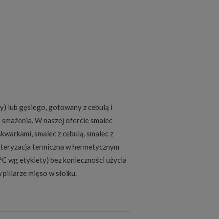
y) lub gęsiego, gotowany z cebulą i
 smażenia. W naszej ofercie smalec
kwarkami, smalec z cebulą, smalec z
steryzacja termiczna w hermetycznym
°C wg etykiety) bez konieczności użycia
 pillarze
mięso w słoiku
.