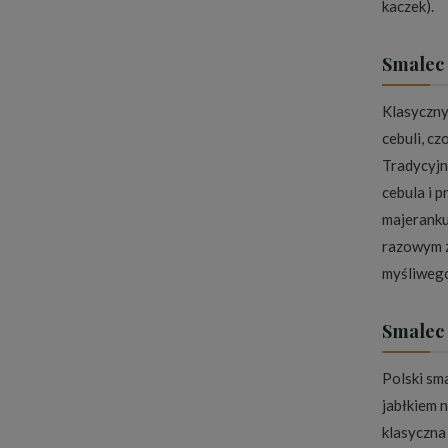
kaczek).
Smalec 
Klasyczny
cebuli, c
Tradycyjn
cebula i p
majeranku
razowym z
myśliwego
Smalec 
Polski sm
jabłkiem 
klasyczna