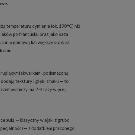
owe:
zą temperaturą dymienia (ok. 190°C) niż
niaków po francusku oraz jako baza
kuchnię domową lub większy słoik na
drobiu.
 chrupiącymi skwarkami, podsmażoną
i dodają tekstury i głębi smaku — to
 rzemieślniczy ma 2-4 razy więcej
 cebulą
— klasyczny wiejski z grubo
specjalność) — z dodatkiem prażonego