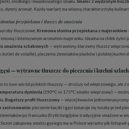
gierki, słodkiego i kwaskowatego smaku.
Smalec z wędzonym bocz
, dymny aromat. Każdy wariant ma własną charakterystykę kulinarną
łonina przepiekana i tłuszcz do smażenia
wyroby tłuszczowe.
Kremowa słonina przepiekana z majerankiem
—
kremową i intensywnym aromatem majeranku. Idealna na chleb żytni j
do smażenia schabowych
— wytrawiony, klarowny tłuszcz wieprzowy
 kotlet de volaille), pieczenia ziemniaków placków i polskiej kuchni
gęsi — wytrawne tłuszcze do pieczenia i kuchni szlach
si to luxe wśród polskich tłuszczy — droższy od wieprzowego, ale z
emperatura dymienia
(190°C vs 175°C smalec wieprzowy) — można
ia.
Bogatszy profil tłuszczowy
— więcej kwasów jednonienasyconych
e zastosowania:
pieczenie kaczki i gęsi (smaruje się tuszkę przed pie
ziemniaków po francusku (frytki belgijskie tradycyjnie smażone w sm
Sezon zakupowy smalcu gęsiego ma w Polsce wyraźny pik listopad-gr