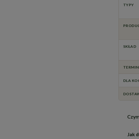
TYPY
PRODU
SKŁAD
TERMIN
DLA KO
DOSTA
Czym 
Jak 
K