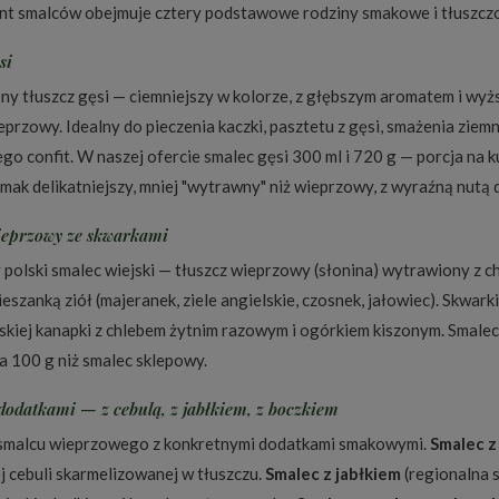
t smalców obejmuje cztery podstawowe rodziny smakowe i tłuszcz
si
y tłuszcz gęsi — ciemniejszy w kolorze, z głębszym aromatem i wyżs
eprzowy. Idealny do pieczenia kaczki, pasztetu z gęsi, smażenia ziem
ego confit. W naszej ofercie smalec gęsi 300 ml i 720 g — porcja na 
Smak delikatniejszy, mniej "wytrawny" niż wieprzowy, z wyraźną nutą 
ieprzowy ze skwarkami
 polski smalec wiejski — tłuszcz wieprzowy (słonina) wytrawiony z
ieszanką ziół (majeranek, ziele angielskie, czosnek, jałowiec). Skwark
lskiej kanapki z chlebem żytnim razowym i ogórkiem kiszonym. Smalec
a 100 g niż smalec sklepowy.
dodatkami — z cebulą, z jabłkiem, z boczkiem
smalcu wieprzowego z konkretnymi dodatkami smakowymi.
Smalec z
j cebuli skarmelizowanej w tłuszczu.
Smalec z jabłkiem
(regionalna 