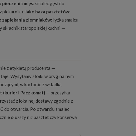
 pieczenia mięs:
smalec gęsi do
w piekarniku.
Jako baza pasztetów:
 zapiekania ziemniaków:
łyżka smalcu
 składnik staropolskiej kuchni —
nie z etykietą producenta —
staje. Wysyłamy słoiki w oryginalnym
odzącymi, w kartonie z wkładką
t (kurier i Paczkomat)
— przesyłka
zystać z lokalnej dostawy zgodnie z
°C do otwarcia. Po otwarciu smalec
cznie dłuższy niż pasztet czy konserwa