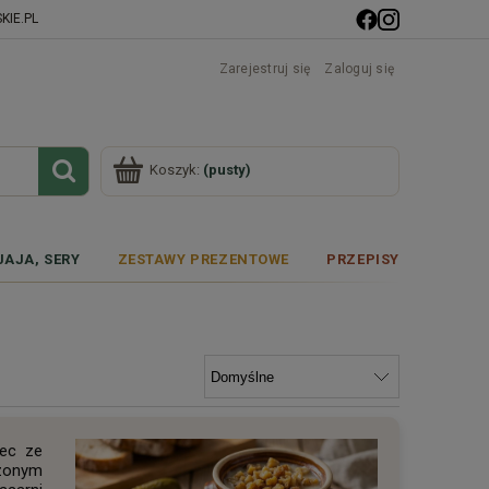
IE.PL
Zarejestruj się
Zaloguj się
Koszyk:
(pusty)
JAJA, SERY
ZESTAWY PREZENTOWE
PRZEPISY
lec ze
zonym