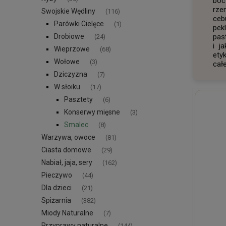
boc
rzem
Swojskie Wędliny
(116)
ceb
Parówki Cielęce
(1)
pek
Drobiowe
pas
(24)
i j
Wieprzowe
(68)
ety
Wołowe
(3)
całe
Dziczyzna
(7)
W słoiku
(17)
Pasztety
(6)
Konserwy mięsne
(3)
Smalec
(8)
Warzywa, owoce
(81)
Ciasta domowe
(29)
Nabiał, jaja, sery
(162)
Pieczywo
(44)
Dla dzieci
(21)
Spiżarnia
(382)
Miody Naturalne
(7)
Przyprawy naturalne
(144)