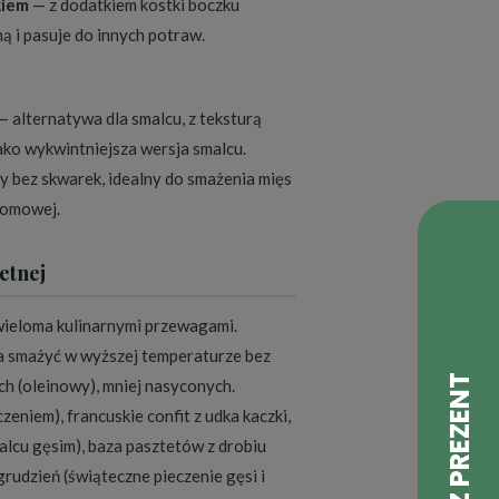
kiem
— z dodatkiem kostki boczku
 i pasuje do innych potraw.
 alternatywa dla smalcu, z teksturą
ako wykwintniejsza wersja smalcu.
 bez skwarek, idealny do smażenia mięs
 domowej.
etnej
 wieloma kulinarnymi przewagami.
 smażyć w wyższej temperaturze bez
 (oleinowy), mniej nasyconych.
czeniem), francuskie confit z udka kaczki,
alcu gęsim), baza pasztetów z drobiu
udzień (świąteczne pieczenie gęsi i