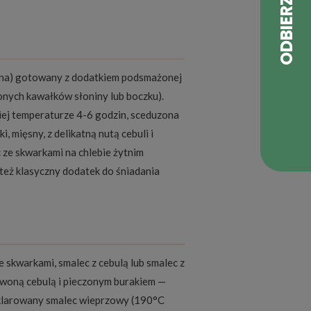
nina) gotowany z dodatkiem podsmażonej
żonych kawałków słoniny lub boczku).
iej temperaturze 4-6 godzin, sceduzona
 mięsny, z delikatną nutą cebuli i
 ze skwarkami na chlebie żytnim
 też klasyczny dodatek do śniadania
 skwarkami, smalec z cebulą lub smalec z
rwoną cebulą i pieczonym burakiem —
 klarowany smalec wieprzowy (190°C