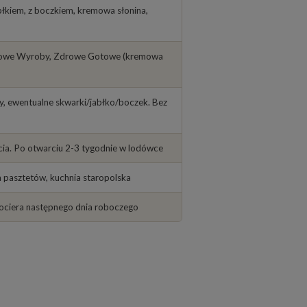
błkiem, z boczkiem, kremowa słonina,
Domowe Wyroby, Zdrowe Gotowe (kremowa
wy, ewentualne skwarki/jabłko/boczek. Bez
cia. Po otwarciu 2-3 tygodnie w lodówce
a pasztetów, kuchnia staropolska
dociera następnego dnia roboczego
oidów z paszy gęsi), bardziej