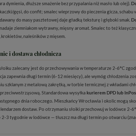
ra dymienia, dłuższe smażenie bez przypalania niż masło lub olej).
Do
kaczki/gęsi, do confit; smalec wieprzowy do pieczenia gicza, schabu 
dawany do masy pasztetowej daje gładką teksturę i głęboki smak.
Do
 nadaje ziemniakom wytrawny, mięsny aromat. Smalec to też klasyczny
 krokietów, naleśników z mięsem.
ie i dostawa chłodnicza
słoiku zalecany jest do przechowywania w temperaturze 2-6°C zgod
cja zapewnia długi termin (6-12 miesięcy), ale wymóg chłodzenia zo
u szklanym z metalową zakrętką, w torbie termicznej z wkładami chł
 przeciwwstrząsową. Standardowa wysyłka
kurierem DPD lub InPos
astępnego dnia roboczego. Mieszkańcy Wrocławia i okolic mogą skor
alendarzem dostaw
. Po otrzymaniu słoiki przechowuj w lodówce 2-6
ę 2-3 tygodnie w lodówce — tłuszcz ma długi termin po otwarciu (zna