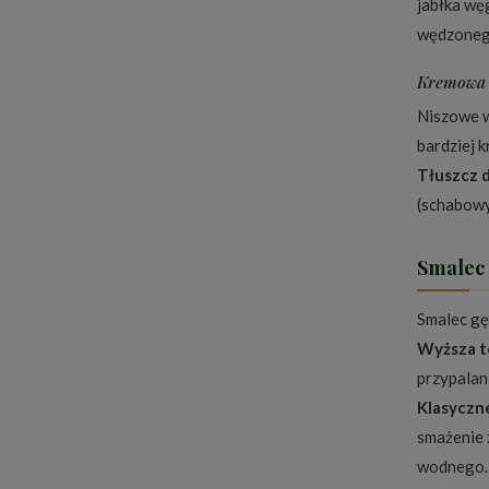
jabłka wę
wędzonego
Kremowa s
Niszowe 
bardziej 
Tłuszcz 
(schabowy,
Smalec 
Smalec gę
Wyższa t
przypalan
Klasyczn
smażenie 
wodnego. 