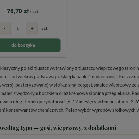
76,70 zł
/ szt.
-
+
szt.
do koszyka
 klasyczny polski tłuszcz wytrawiony z tłuszczu wieprzowego (słonin
mi — od wieków podstawa polskiej kanapki śniadaniowej i tłuszcz do
wersji pasteryzowanej w słoiku: smalec gęsi, smalec wieprzowy ze s
 smalec z wędzonym boczkiem oraz kremowa słonina przepiekana. Pa
pewnia długi termin przydatności (6-12 miesięcy w temperaturze 2-6
 ani konserwantów chemicznych. Pełen wybór wyrobów słoikowych w
według typu — gęsi, wieprzowy, z dodatkami