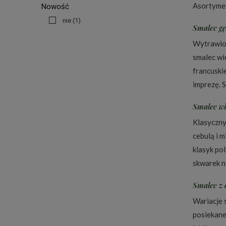
Asortymen
Nowość
nie
(1)
Smalec gę
Wytrawion
smalec wi
francuski
imprezę. 
Smalec w
Klasyczny
cebulą i m
klasyk po
skwarek n
Smalec z 
Wariacje 
posiekane