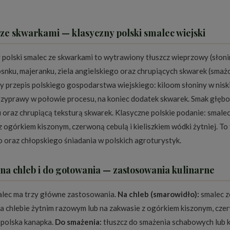
ze skwarkami — klasyczny polski smalec wiejski
 polski smalec ze skwarkami to wytrawiony tłuszcz wieprzowy (sło
zosnku, majeranku, ziela angielskiego oraz chrupiących skwarek (sma
y przepis polskiego gospodarstwa wiejskiego: kiloom słoniny w nisk
rzyprawy w połowie procesu, na koniec dodatek skwarek. Smak głęboki,
 oraz chrupiącą teksturą skwarek. Klasyczne polskie podanie: smalec
 ogórkiem kiszonym, czerwoną cebulą i kieliszkiem wódki żytniej. To
 oraz chłopskiego śniadania w polskich agroturystyk.
na chleb i do gotowania — zastosowania kulinarne
alec ma trzy główne zastosowania.
Na chleb (smarowidło):
smalec ze
na chlebie żytnim razowym lub na zakwasie z ogórkiem kiszonym, cze
 polska kanapka.
Do smażenia:
tłuszcz do smażenia schabowych lub