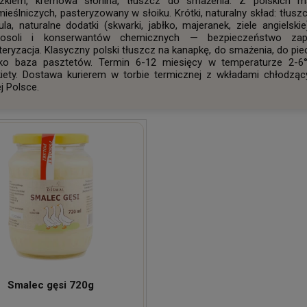
zkiem, kremowa słonina, tłuszcz do smażenia. Z polskich m
ieślniczych, pasteryzowany w słoiku. Krótki, naturalny skład: tłuszc
ula, naturalne dodatki (skwarki, jabłko, majeranek, ziele angielskie
losoli i konserwantów chemicznych — bezpieczeństwo zap
teryzacja. Klasyczny polski tłuszcz na kanapkę, do smażenia, do pie
ako baza pasztetów. Termin 6-12 miesięcy w temperaturze 2-
kiety. Dostawa kurierem w torbie termicznej z wkładami chłodzą
j Polsce.
Smalec gęsi 720g