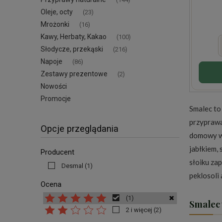
Oleje, octy
(23)
Mrożonki
(16)
Kawy, Herbaty, Kakao
(100)
Słodycze, przekąski
(216)
Napoje
(86)
Zestawy prezentowe
(2)
Nowości
Promocje
Smalec to
przyprawa
Opcje przeglądania
domowy w 
jabłkiem,
Producent
słoiku za
Desmal
(1)
peklosoli
Ocena
(1)
Smalec 
2 i więcej
(2)