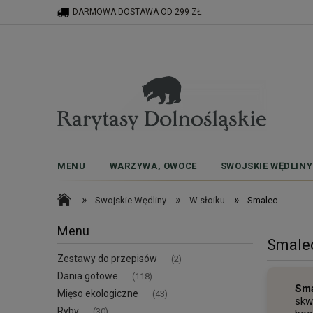
DARMOWA DOSTAWA OD 299 ZŁ
MENU
WARZYWA, OWOCE
SWOJSKIE WĘDLINY
»
»
»
Swojskie Wędliny
W słoiku
Smalec
Menu
Smale
Zestawy do przepisów
(2)
Dania gotowe
(118)
Sm
Mięso ekologiczne
(43)
skw
Ryby
(30)