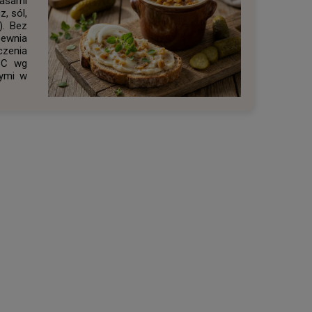
asarni
z, sól,
). Bez
ewnia
czenia
6°C wg
cymi w