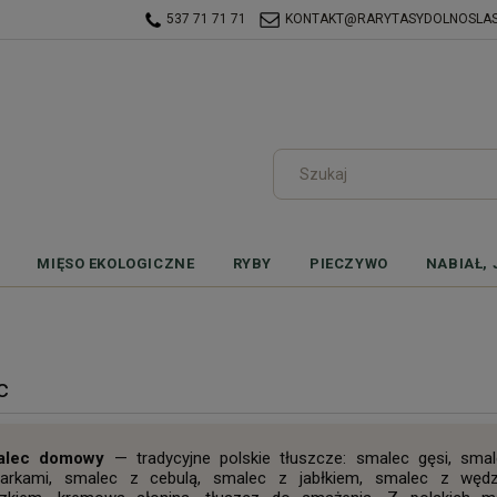
537 71 71 71
KONTAKT@RARYTASYDOLNOSLASK
MIĘSO EKOLOGICZNE
RYBY
PIECZYWO
NABIAŁ, 
c
alec domowy
— tradycyjne polskie tłuszcze: smalec gęsi, sma
arkami, smalec z cebulą, smalec z jabłkiem, smalec z węd