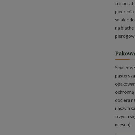
temperatu
pieczenia 
smalec do
na blachę
pierogów,
Pakowan
Smalec w 
pasteryza
opakowani
ochronną
dociera n
naszym
k
trzyma si
mięsna).