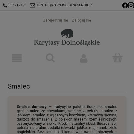
537 71 71 71
KONTAKT@RARYTASYDOLNOSLASKIE.PL
Zarejestruj się
Zaloguj się
Smalec
Smalec domowy
— tradycyjne polskie tłuszcze: smalec
gęsi, smalec ze skwarkami, smalec z cebulą, smalec z
jabłkiem, smalec z wędzonym boczkiem, kremowa słonina,
tłuszcz do smażenia. Z polskich masarni rzemieślniczych,
pasteryzowany w słoiku. Krótki, naturalny skład: tłuszcz, sól,
cebula, naturalne dodatki (skwarki, jabłko, majeranek, ziele
angielskie). Bez peklosoli i konserwantów chemicznych —