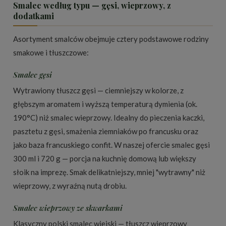
Smalec według typu — gęsi, wieprzowy, z
dodatkami
Asortyment smalców obejmuje cztery podstawowe rodziny
smakowe i tłuszczowe:
Smalec gęsi
Wytrawiony tłuszcz gęsi — ciemniejszy w kolorze, z
głębszym aromatem i wyższą temperaturą dymienia (ok.
190°C) niż smalec wieprzowy. Idealny do pieczenia kaczki,
pasztetu z gęsi, smażenia ziemniaków po francusku oraz
jako baza francuskiego confit. W naszej ofercie smalec gęsi
300 ml i 720 g — porcja na kuchnię domową lub większy
słoik na imprezę. Smak delikatniejszy, mniej "wytrawny" niż
wieprzowy, z wyraźną nutą drobiu.
Smalec wieprzowy ze skwarkami
Klasyczny polski smalec wiejski — tłuszcz wieprzowy