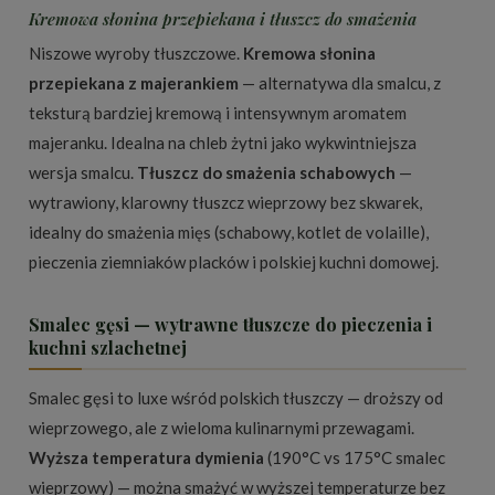
Kremowa słonina przepiekana i tłuszcz do smażenia
Niszowe wyroby tłuszczowe.
Kremowa słonina
przepiekana z majerankiem
— alternatywa dla smalcu, z
teksturą bardziej kremową i intensywnym aromatem
majeranku. Idealna na chleb żytni jako wykwintniejsza
wersja smalcu.
Tłuszcz do smażenia schabowych
—
wytrawiony, klarowny tłuszcz wieprzowy bez skwarek,
idealny do smażenia mięs (schabowy, kotlet de volaille),
pieczenia ziemniaków placków i polskiej kuchni domowej.
Smalec gęsi — wytrawne tłuszcze do pieczenia i
kuchni szlachetnej
Smalec gęsi to luxe wśród polskich tłuszczy — droższy od
wieprzowego, ale z wieloma kulinarnymi przewagami.
Wyższa temperatura dymienia
(190°C vs 175°C smalec
wieprzowy) — można smażyć w wyższej temperaturze bez