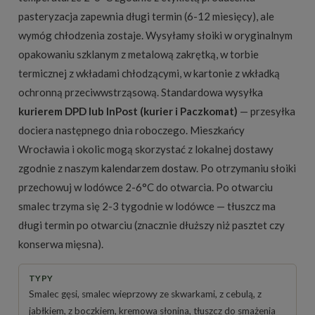
pasteryzacja zapewnia długi termin (6-12 miesięcy), ale
wymóg chłodzenia zostaje. Wysyłamy słoiki w oryginalnym
opakowaniu szklanym z metalową zakrętką, w torbie
termicznej z wkładami chłodzącymi, w kartonie z wkładką
ochronną przeciwwstrząsową. Standardowa wysyłka
kurierem DPD lub InPost (kurier i Paczkomat)
— przesyłka
dociera następnego dnia roboczego. Mieszkańcy
Wrocławia i okolic mogą skorzystać z lokalnej dostawy
zgodnie z naszym
kalendarzem dostaw
. Po otrzymaniu słoiki
przechowuj w lodówce 2-6°C do otwarcia. Po otwarciu
smalec trzyma się 2-3 tygodnie w lodówce — tłuszcz ma
długi termin po otwarciu (znacznie dłuższy niż pasztet czy
konserwa mięsna).
TYPY
Smalec gęsi, smalec wieprzowy ze skwarkami, z cebulą, z
jabłkiem, z boczkiem, kremowa słonina, tłuszcz do smażenia