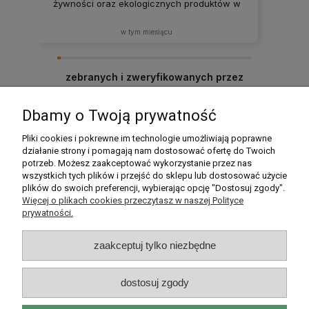
żywności oraz ekologicznych produktów w
atrakcyjnych cenach. Produkty za każdym
razem docierają w idealnym stanie. Zakupy
w tym miesiącu
tutaj to sama przyjemność – z pewnością
będę wracać i polecać ten sklep rodzinie
oraz znajomym! ❤️
zebranych i zweryfikowanych przez
Dbamy o Twoją prywatność
Pomoc
Pliki cookies i pokrewne im technologie umożliwiają poprawne
działanie strony i pomagają nam dostosować ofertę do Twoich
potrzeb. Możesz zaakceptować wykorzystanie przez nas
Moje konto
wszystkich tych plików i przejść do sklepu lub dostosować użycie
plików do swoich preferencji, wybierając opcję "Dostosuj zgody".
Płatności i dostawa
Więcej o plikach cookies przeczytasz w naszej Polityce
prywatności.
Informacje
zaakceptuj tylko niezbędne
O nas
dostosuj zgody