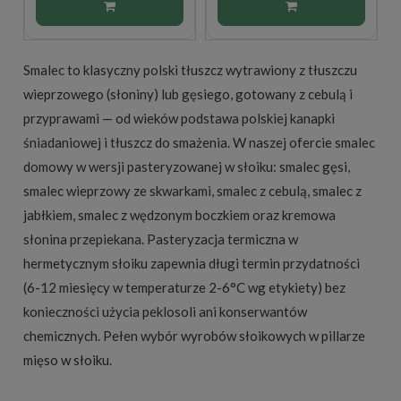
Smalec to klasyczny polski tłuszcz wytrawiony z tłuszczu
wieprzowego (słoniny) lub gęsiego, gotowany z cebulą i
przyprawami — od wieków podstawa polskiej kanapki
śniadaniowej i tłuszcz do smażenia. W naszej ofercie smalec
domowy w wersji pasteryzowanej w słoiku: smalec gęsi,
smalec wieprzowy ze skwarkami, smalec z cebulą, smalec z
jabłkiem, smalec z wędzonym boczkiem oraz kremowa
słonina przepiekana. Pasteryzacja termiczna w
hermetycznym słoiku zapewnia długi termin przydatności
(6-12 miesięcy w temperaturze 2-6°C wg etykiety) bez
konieczności użycia peklosoli ani konserwantów
chemicznych. Pełen wybór wyrobów słoikowych w pillarze
mięso w słoiku
.