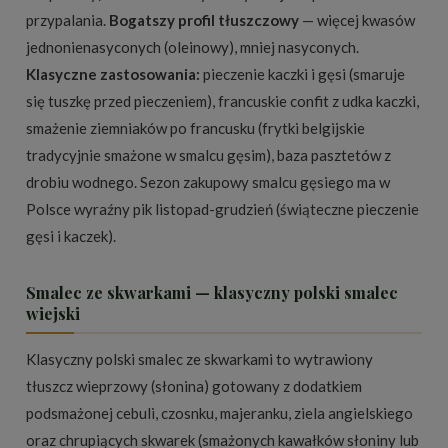
przypalania.
Bogatszy profil tłuszczowy
— więcej kwasów
jednonienasyconych (oleinowy), mniej nasyconych.
Klasyczne zastosowania:
pieczenie kaczki i gęsi (smaruje
się tuszkę przed pieczeniem), francuskie confit z udka kaczki,
smażenie ziemniaków po francusku (frytki belgijskie
tradycyjnie smażone w smalcu gęsim), baza pasztetów z
drobiu wodnego. Sezon zakupowy smalcu gęsiego ma w
Polsce wyraźny pik listopad-grudzień (świąteczne pieczenie
gęsi i kaczek).
Smalec ze skwarkami — klasyczny polski smalec
wiejski
Klasyczny polski smalec ze skwarkami to wytrawiony
tłuszcz wieprzowy (słonina) gotowany z dodatkiem
podsmażonej cebuli, czosnku, majeranku, ziela angielskiego
oraz chrupiących skwarek (smażonych kawałków słoniny lub