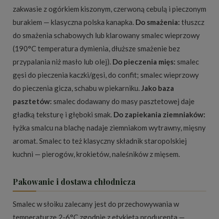
zakwasie z ogórkiem kiszonym, czerwoną cebulą i pieczonym
burakiem — klasyczna polska kanapka.
Do smażenia:
tłuszcz
do smażenia schabowych lub klarowany smalec wieprzowy
(190°C temperatura dymienia, dłuższe smażenie bez
przypalania niż masło lub olej).
Do pieczenia mięs:
smalec
gęsi do pieczenia kaczki/gęsi, do confit; smalec wieprzowy
do pieczenia gicza, schabu w piekarniku.
Jako baza
pasztetów:
smalec dodawany do masy pasztetowej daje
gładką teksturę i głęboki smak.
Do zapiekania ziemniaków:
łyżka smalcu na blachę nadaje ziemniakom wytrawny, mięsny
aromat. Smalec to też klasyczny składnik staropolskiej
kuchni — pierogów, krokietów, naleśników z mięsem.
Pakowanie i dostawa chłodnicza
Smalec w słoiku zalecany jest do przechowywania w
temperaturze 2-6°C zgodnie z etykietą producenta —