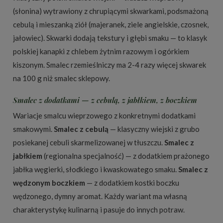
(słonina) wytrawiony z chrupiącymi skwarkami, podsmażoną
cebulą i mieszanką ziół (majeranek, ziele angielskie, czosnek,
jałowiec). Skwarki dodają tekstury i głębi smaku — to klasyk
polskiej kanapki z chlebem żytnim razowym i ogórkiem
kiszonym. Smalec rzemieślniczy ma 2-4 razy więcej skwarek
na 100 g niż smalec sklepowy.
Smalec z dodatkami — z cebulą, z jabłkiem, z boczkiem
Wariacje smalcu wieprzowego z konkretnymi dodatkami
smakowymi.
Smalec z cebulą
— klasyczny wiejski z grubo
posiekanej cebuli skarmelizowanej w tłuszczu.
Smalec z
jabłkiem
(regionalna specjalność) — z dodatkiem prażonego
jabłka węgierki, słodkiego i kwaskowatego smaku.
Smalec z
wędzonym boczkiem
— z dodatkiem kostki boczku
wędzonego, dymny aromat. Każdy wariant ma własną
charakterystykę kulinarną i pasuje do innych potraw.