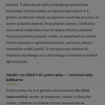
boczku). Tradycyjny przepis polskiego gospodarstwa
wiejskiego: kiloom słoniny w niskiej temperaturze 4-6
godzin, sceduzona cebula i przyprawy w połowie procesu, na
koniec dodatek skwarek. Smak głęboki, mięsny, z delikatną
nutą cebuli i majeranku oraz chrupiącą teksturą skwarek.
Klasyczne polskie podanie: smalec ze skwarkami na chlebie
żytnim razowym z ogórkiem kiszonym, czerwoną cebulą i
kieliszkiem wódki żytniej. To też klasyczny dodatek do
śniadania myśliwego oraz chłopskiego śniadania w polskich
agroturystyk.
Smalec na chleb i do gotowania — zastosowania
kulinarne
Polski smalec ma trzy główne zastosowania.
Na chleb
(smarowidło):
smalec ze skwarkami, smalec z cebulą lub
smalec z jabłkiem na chlebie żytnim razowym lub na