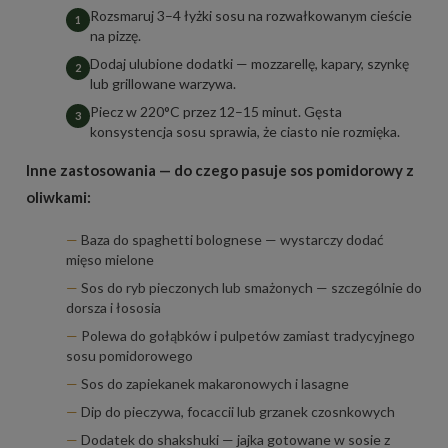
Rozsmaruj 3–4 łyżki sosu na rozwałkowanym cieście
na pizzę.
Dodaj ulubione dodatki — mozzarellę, kapary, szynkę
lub grillowane warzywa.
Piecz w 220°C przez 12–15 minut. Gęsta
konsystencja sosu sprawia, że ciasto nie rozmięka.
Inne zastosowania — do czego pasuje sos pomidorowy z
oliwkami:
Baza do spaghetti bolognese — wystarczy dodać
mięso mielone
Sos do ryb pieczonych lub smażonych — szczególnie do
dorsza i łososia
Polewa do gołąbków i pulpetów zamiast tradycyjnego
sosu pomidorowego
Sos do zapiekanek makaronowych i lasagne
Dip do pieczywa, focaccii lub grzanek czosnkowych
Dodatek do shakshuki — jajka gotowane w sosie z