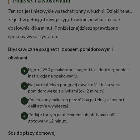
Pomysły i zastosowania
Ten sos jest niezwykle wszechstronny w kuchni. Dzięki temu,
że jest w pełni gotowy, przygotowanie posiłku zajmuje
dosłownie kilka minut. Poniżej znajdziesz sprawdzone
sposoby wykorzystania.
Błyskawiczne spaghetti z sosem pomidorowym i
oliwkami
Ugotuj 250 g makaronu spaghetti al dente zgodnie z
instrukcją na opakowaniu.
Na patelni lekko podgrzej zawartość słoika sosu
pomidorowego z oliwkami (ok. 2 minuty).
Odcedzony makaron przełóż na patelnię z sosem i
delikatnie wymieszaj.
Podaj z tartym parmezanem lub płatkami chili —
gotowe w 12 minut.
Sos do pizzy domowej