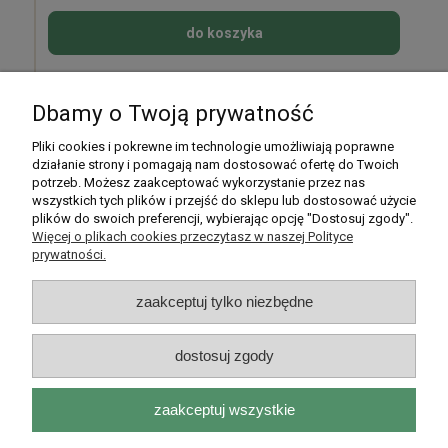
do koszyka
Dbamy o Twoją prywatność
Pomoc
Pliki cookies i pokrewne im technologie umożliwiają poprawne
działanie strony i pomagają nam dostosować ofertę do Twoich
potrzeb. Możesz zaakceptować wykorzystanie przez nas
Moje konto
wszystkich tych plików i przejść do sklepu lub dostosować użycie
plików do swoich preferencji, wybierając opcję "Dostosuj zgody".
Płatności i dostawa
Więcej o plikach cookies przeczytasz w naszej Polityce
prywatności.
Informacje
zaakceptuj tylko niezbędne
O nas
dostosuj zgody
zaakceptuj wszystkie
Rarytasy Dolnośląskie | ul. Olszewskiego 99, 51-638 Wrocław |
kontakt@rarytasydolnoslaskie.pl
|
537 71 71 71
| NIP: 8982036706 |