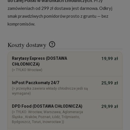
do całej Polski w warunkach chłodniczych
. Przy
zamówieniach od 299 zł dostawa jest darmowa. Odkryj
smak prawdziwych pomidorów prosto z gruntu — bez
kompromisów.
Koszty dostawy
Cena nie zawiera ewentualnych kosztów płatności
Rarytasy Express (DOSTAWA
19,99 zł
CHŁODNICZA)
(> TYLKO Wrocław)
InPost Paczkomaty 24/7
25,99 zł
(> przesyłka zawiera wkłady chłodnicze jeśli są
wymagane)
DPD Food (DOSTAWA CHŁODNICZA)
29,99 zł
(> TYLKO: Wrocław, Warszawa, Aglomeracja
Śląska , Kraków, Poznań, Łódź, Trójmiasto,
Bydgoszcz, Toruń, Inowrocław ))