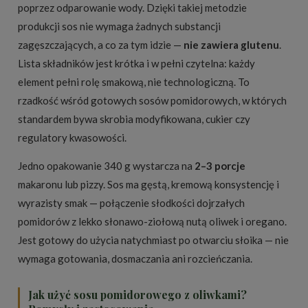
poprzez odparowanie wody. Dzięki takiej metodzie
produkcji sos nie wymaga żadnych substancji
zagęszczających, a co za tym idzie —
nie zawiera glutenu
.
Lista składników jest krótka i w pełni czytelna: każdy
element pełni rolę smakową, nie technologiczną. To
rzadkość wśród gotowych sosów pomidorowych, w których
standardem bywa skrobia modyfikowana, cukier czy
regulatory kwasowości.
Jedno opakowanie 340 g wystarcza na
2–3 porcje
makaronu lub pizzy. Sos ma gęstą, kremową konsystencję i
wyrazisty smak — połączenie słodkości dojrzałych
pomidorów z lekko słonawo-ziołową nutą oliwek i oregano.
Jest gotowy do użycia natychmiast po otwarciu słoika — nie
wymaga gotowania, dosmaczania ani rozcieńczania.
Jak użyć sosu pomidorowego z oliwkami?