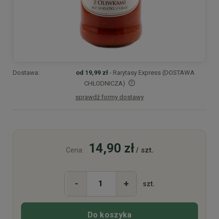
Dostawa:
od 19,99 zł
- Rarytasy Express (DOSTAWA
CHŁODNICZA)
sprawdź formy dostawy
Cena nie zawiera ewentualnych kosztów płatności
14,90 zł
/ szt.
Cena:
-
+
szt.
Do koszyka