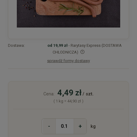
Dostawa:
od 19,99 zł
- Rarytasy Express (DOSTAWA
CHŁODNICZA)
sprawdź formy dostawy
Cena nie zawiera ewentualnych kosztów płatności
4,49 zł
/ szt.
Cena:
( 1
kg
=
44,90 zł
)
-
+
kg