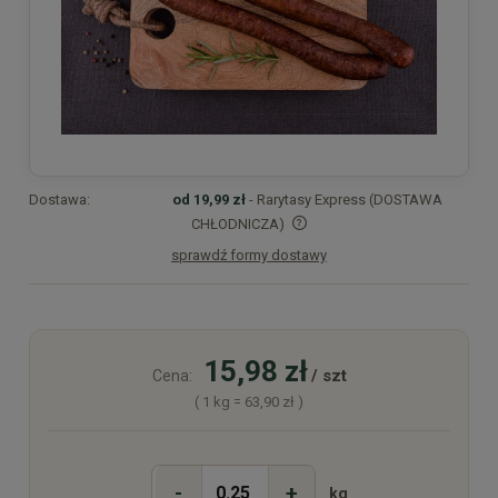
Dostawa:
od 19,99 zł
- Rarytasy Express (DOSTAWA
CHŁODNICZA)
sprawdź formy dostawy
Cena nie zawiera ewentualnych kosztów płatności
15,98 zł
/ szt
Cena:
( 1
kg
=
63,90 zł
)
-
+
kg