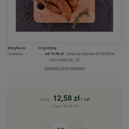
Wysyłka w:
24 godziny
Dostawa:
od 19,99 zł
- Rarytasy Express (DOSTAWA
CHŁODNICZA)
sprawdź formy dostawy
Cena nie zawiera ewentualnych kosztów płatności
12,58 zł
/ szt
Cena:
( 1
kg
=
62,90 zł
)