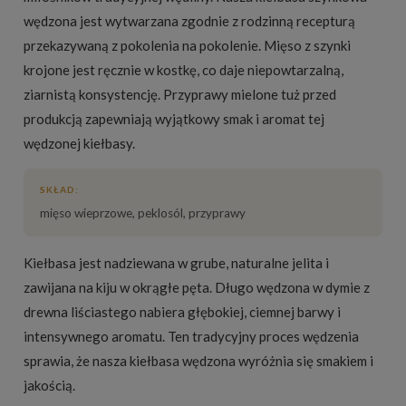
wędzona jest wytwarzana zgodnie z rodzinną recepturą
przekazywaną z pokolenia na pokolenie. Mięso z szynki
krojone jest ręcznie w kostkę, co daje niepowtarzalną,
ziarnistą konsystencję. Przyprawy mielone tuż przed
produkcją zapewniają wyjątkowy smak i aromat tej
wędzonej kiełbasy.
SKŁAD:
mięso wieprzowe, peklosól, przyprawy
Kiełbasa jest nadziewana w grube, naturalne jelita i
zawijana na kiju w okrągłe pęta. Długo wędzona w dymie z
drewna liściastego nabiera głębokiej, ciemnej barwy i
intensywnego aromatu. Ten tradycyjny proces wędzenia
sprawia, że nasza kiełbasa wędzona wyróżnia się smakiem i
jakością.