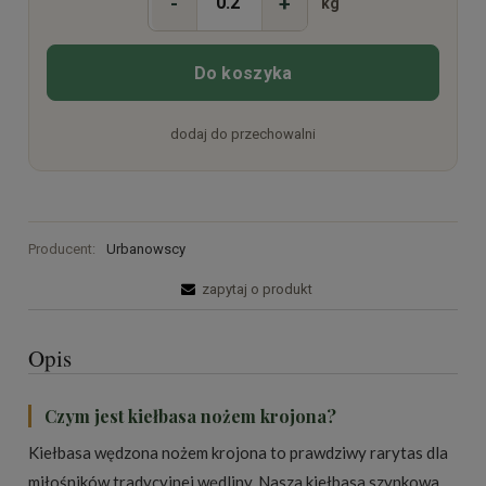
-
+
kg
Do koszyka
dodaj do przechowalni
Producent:
Urbanowscy
zapytaj o produkt
Opis
Czym jest kiełbasa nożem krojona?
Kiełbasa wędzona nożem krojona to prawdziwy rarytas dla
miłośników tradycyjnej wędliny. Nasza kiełbasa szynkowa