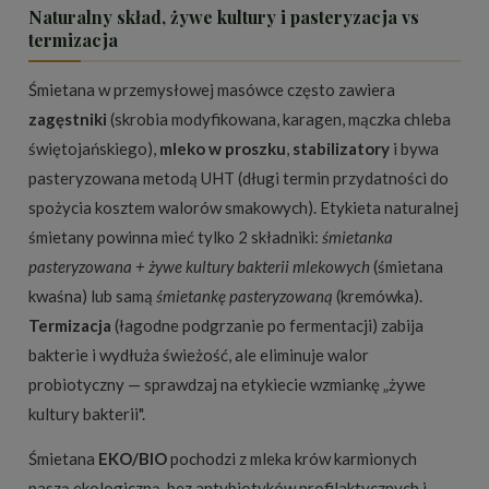
Naturalny skład, żywe kultury i pasteryzacja vs
termizacja
Śmietana w przemysłowej masówce często zawiera
zagęstniki
(skrobia modyfikowana, karagen, mączka chleba
świętojańskiego),
mleko w proszku
,
stabilizatory
i bywa
pasteryzowana metodą UHT (długi termin przydatności do
spożycia kosztem walorów smakowych). Etykieta naturalnej
śmietany powinna mieć tylko 2 składniki:
śmietanka
pasteryzowana + żywe kultury bakterii mlekowych
(śmietana
kwaśna) lub samą
śmietankę pasteryzowaną
(kremówka).
Termizacja
(łagodne podgrzanie po fermentacji) zabija
bakterie i wydłuża świeżość, ale eliminuje walor
probiotyczny — sprawdzaj na etykiecie wzmiankę „żywe
kultury bakterii".
Śmietana
EKO/BIO
pochodzi z mleka krów karmionych
paszą ekologiczną, bez antybiotyków profilaktycznych i