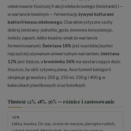
odwirowanie tłustszej frakcji mleka krowiego (śmietanki) i —
w wariancie kwaśnym — fermentację
żywymi kulturami
bakterii kwasu mlekowego
. Charakterystyczne cechy
dobrej śmietany:
jednolita, gęsta, kremowa konsystencja
,
świeży zapach, lekko kwaśny smak (w wariancie
fermentowanym).
Śmietana 18%
jest w polskiej kuchni
najczęściej używanym uniwersalnym wariantem;
śmietana
12%
jest lżejsza, a
kremówka 36%
ma wystarczająco dużo
tłuszczu, by ubić sztywną pianę. Asortyment kategorii
obejmuje gramatury 200 g, 250 ml, 330 g i 400 g w
kubeczkach plastikowych oraz butelkach.
Tłustość 12%, 18%, 36% — różnice i zastosowanie
12%
Lekka, kwaśna. Do zup, sosów do warzyw, pierogów ruskich,
sałatek (mizerii). Mniej kalorii, ale częściej się warzy w