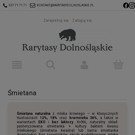
537 71 71 71
KONTAKT@RARYTASYDOLNOSLASKIE.PL
Zarejestruj się
Zaloguj się
Śmietana
Śmietana naturalna
z mleka krowiego — w klasycznych
tłustościach
12%, 18%
oraz
kremówka 36%
, a także w
wariantach
EKO
i
bez laktozy
. Krótki, naturalny skład:
pasteryzowana śmietanka + kultury bakterii kwasu
mlekowego (śmietana kwaśna) lub sama śmietanka
(kremówka). Bez zagęstników, skrobi modyfikowanej, mleka