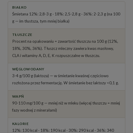
BIAŁKO
Śmietana 12%: 2,8-3 g · 18%: 2,5-2,8 g · 36%: 2-2,3 g (na 100
g — im tłustsza, tym mniej białka)
TŁUSZCZE
Procent na opakowaniu = zawartość tłuszczu na 100 g (12%,
18%, 30%, 36%). Tłuszcz mleczny zawiera kwas masłowy,
CLA i witaminy A, D, E, K rozpuszczalne w tłuszczu.
WĘGLOWODANY
3-4 g/100 g (laktoza) — w śmietanie kwaśnej częściowo
rozłożona przez fermentację. W śmietanie bez laktozy <0,1 g.
WAPŃ
90-110 mg/100 g — mniej niż w mleku (więcej tłuszczu = mniej
fazy wodnej z minerałami)
KALORIE
12%: 130 kcal · 18%: 190 kcal · 30%: 290 kcal · 36%: 340