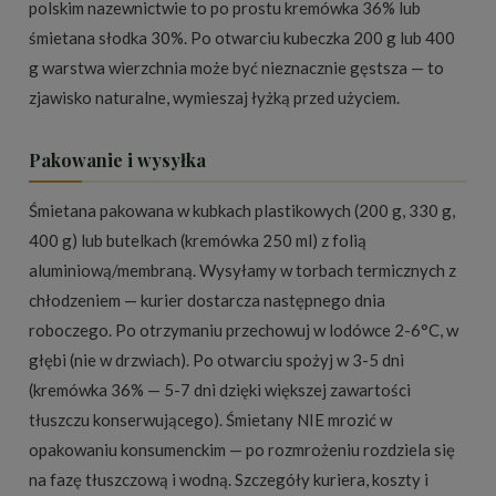
polskim nazewnictwie to po prostu kremówka 36% lub
śmietana słodka 30%. Po otwarciu kubeczka 200 g lub 400
g warstwa wierzchnia może być nieznacznie gęstsza — to
zjawisko naturalne, wymieszaj łyżką przed użyciem.
Pakowanie i wysyłka
Śmietana pakowana w kubkach plastikowych (200 g, 330 g,
400 g) lub butelkach (kremówka 250 ml) z folią
aluminiową/membraną. Wysyłamy w torbach termicznych z
chłodzeniem — kurier dostarcza następnego dnia
roboczego. Po otrzymaniu przechowuj w lodówce 2-6°C, w
głębi (nie w drzwiach). Po otwarciu spożyj w 3-5 dni
(kremówka 36% — 5-7 dni dzięki większej zawartości
tłuszczu konserwującego). Śmietany NIE mrozić w
opakowaniu konsumenckim — po rozmrożeniu rozdziela się
na fazę tłuszczową i wodną. Szczegóły kuriera, koszty i