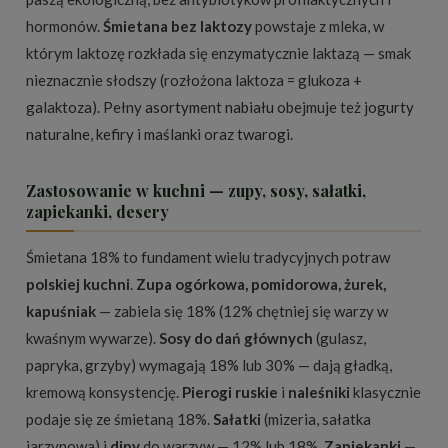
hormonów.
Śmietana bez laktozy
powstaje z mleka, w
którym laktozę rozkłada się enzymatycznie laktazą — smak
nieznacznie słodszy (rozłożona laktoza = glukoza +
galaktoza). Pełny
asortyment nabiału
obejmuje też
jogurty
naturalne
,
kefiry i maślanki
oraz
twarogi
.
Zastosowanie w kuchni — zupy, sosy, sałatki,
zapiekanki, desery
Śmietana 18% to fundament wielu tradycyjnych potraw
polskiej kuchni
.
Zupa ogórkowa, pomidorowa, żurek,
kapuśniak
— zabiela się 18% (12% chętniej się warzy w
kwaśnym wywarze).
Sosy do dań głównych
(gulasz,
papryka, grzyby) wymagają 18% lub 30% — dają gładką,
kremową konsystencję.
Pierogi ruskie
i
naleśniki
klasycznie
podaje się ze śmietaną 18%.
Sałatki
(mizeria, sałatka
jarzynowa) i
dipy
do warzyw — 12% lub 18%.
Zapiekanki
—