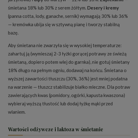
śmietana 18% lub 30% z serem żółtym.
Desery i kremy
(panna cotta, lody, ganache, sernik) wymagają 30% lub 36%
— kremówka ubija się w sztywną pianę i tworzy stabilną
bazę.
Aby śmietana nie zwarzyła się w wysokiej temperaturze:
zahartuj ją (wymieszaj 2-3 łyżki gorącej potrawy ze świeżą
śmietaną, dopiero potem wlej do garnka), nie gotuj śmietany
18% długo na pełnym ogniu, dodawaj na końcu. Śmietana o
wyższej zawartości tłuszczu (30%, 36%) jest mniej podatna
na warzenie — tłuszcz stabilizuje białko mleczne. Dla potraw
zawierających kwas (pomidory, ogórki, kapusta kwaszona)
wybieraj wyższą tłustość lub dodaj łyżkę mąki przed
wlaniem.
Wartości odżywcze i laktoza w śmietanie