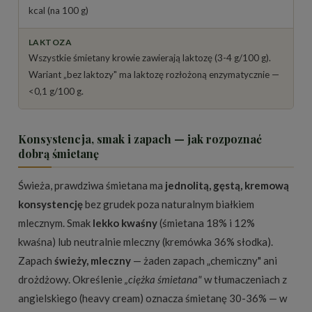
kcal (na 100 g)
LAKTOZA
Wszystkie śmietany krowie zawierają laktozę (3-4 g/100 g).
Wariant „bez laktozy" ma laktozę rozłożoną enzymatycznie —
<0,1 g/100 g.
Konsystencja, smak i zapach — jak rozpoznać
dobrą śmietanę
Świeża, prawdziwa śmietana ma
jednolitą, gęstą, kremową
konsystencję
bez grudek poza naturalnym białkiem
mlecznym. Smak
lekko kwaśny
(śmietana 18% i 12%
kwaśna) lub neutralnie mleczny (kremówka 36% słodka).
Zapach
świeży, mleczny
— żaden zapach „chemiczny" ani
drożdżowy. Określenie
„ciężka śmietana"
w tłumaczeniach z
angielskiego (heavy cream) oznacza śmietanę 30-36% — w