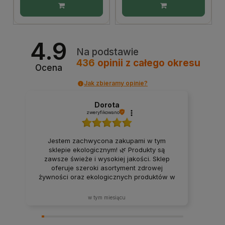
4.9
Na podstawie
436
opinii
z całego okresu
Ocena
Jak zbieramy opinie?
Dorota
zweryfikowano
Jestem zachwycona zakupami w tym
sklepie ekologicznym! 🌿 Produkty są
zawsze świeże i wysokiej jakości. Sklep
oferuje szeroki asortyment zdrowej
żywności oraz ekologicznych produktów w
atrakcyjnych cenach. Produkty za każdym
razem docierają w idealnym stanie. Zakupy
w tym miesiącu
tutaj to sama przyjemność – z pewnością
będę wracać i polecać ten sklep rodzinie
oraz znajomym! ❤️