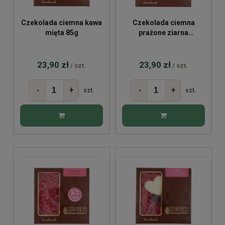
Czekolada ciemna kawa
Czekolada ciemna
mięta 85g
prażone ziarna
kakaowca i wiśnia 85g
23,90 zł
23,90 zł
/ szt.
/ szt.
-
+
-
+
szt.
szt.