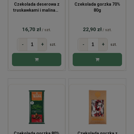
Czekolada deserowa z
Czekolada gorzka 70%
truskawkami i malinami
80g
BIO 53g
16,70 zł
22,90 zł
/ szt.
/ szt.
-
+
-
+
szt.
szt.
Czekolada gorzka 80%
Czekolada gorzka z