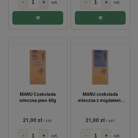
-
+
-
+
szt.
szt.
MANU Czekolada
MANU czekolada
mleczna piwo 60g
mleczna z migdałem i
solą 60g
21,00 zł
21,00 zł
/ szt.
/ szt.
-
+
-
+
szt.
szt.