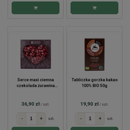
Serce maxi ciemna
Tabliczka gorzka kakao
czekolada żurawina
100% BIO 50g
150g
36,90 zł
19,90 zł
/ szt.
/ szt.
-
+
-
+
szt.
szt.