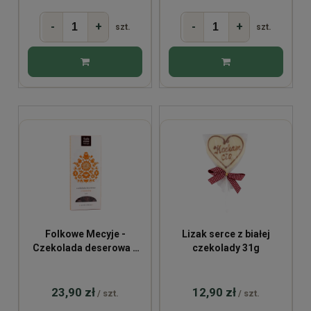
-
+
-
+
szt.
szt.
Folkowe Mecyje -
Lizak serce z białej
Czekolada deserowa z
czekolady 31g
żurawiną 70% 100g
23,90 zł
12,90 zł
/ szt.
/ szt.