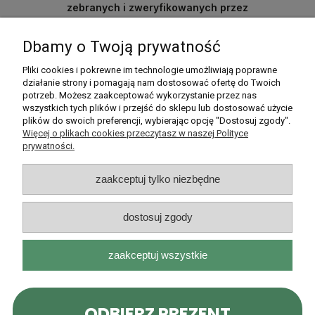
zebranych i zweryfikowanych przez
Dbamy o Twoją prywatność
Pomoc
Pliki cookies i pokrewne im technologie umożliwiają poprawne
działanie strony i pomagają nam dostosować ofertę do Twoich
potrzeb. Możesz zaakceptować wykorzystanie przez nas
Moje konto
wszystkich tych plików i przejść do sklepu lub dostosować użycie
plików do swoich preferencji, wybierając opcję "Dostosuj zgody".
Płatności i dostawa
Więcej o plikach cookies przeczytasz w naszej Polityce
prywatności.
Informacje
zaakceptuj tylko niezbędne
O nas
dostosuj zgody
zaakceptuj wszystkie
Rarytasy Dolnośląskie | ul. Olszewskiego 99, 51-638 Wrocław |
kontakt@rarytasydolnoslaskie.pl
|
537 71 71 71
| NIP: 8982036706 |
REGON: 020349112
pokaż pełną wersję strony