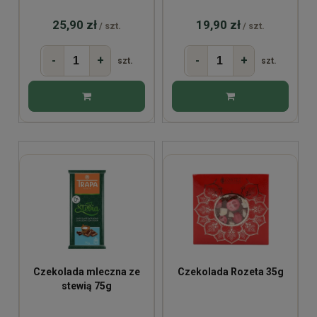
85g
25,90 zł
19,90 zł
/ szt.
/ szt.
-
+
-
+
szt.
szt.
Czekolada mleczna ze
Czekolada Rozeta 35g
stewią 75g