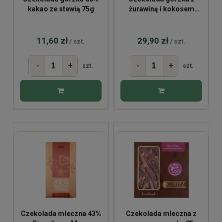
kakao ze stewią 75g
żurawiną i kokosem
100g
11,60 zł
29,90 zł
/ szt.
/ szt.
-
+
-
+
szt.
szt.
Czekolada mleczna 43%
Czekolada mleczna z