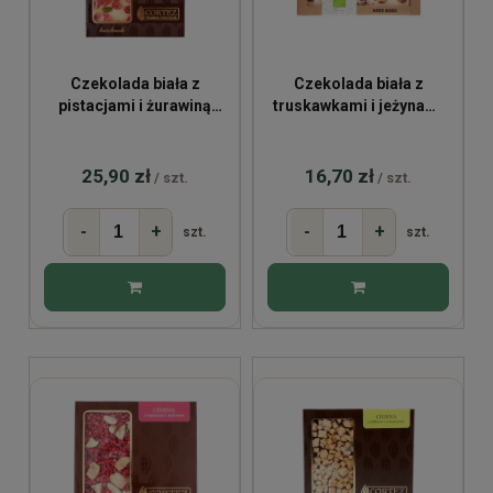
Czekolada biała z
Czekolada biała z
pistacjami i żurawiną
truskawkami i jeżynami
85g
bio 53g
25,90 zł
16,70 zł
/ szt.
/ szt.
-
+
-
+
szt.
szt.