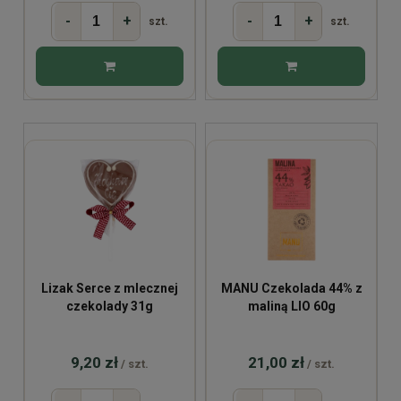
-
+
-
+
szt.
szt.
Lizak Serce z mlecznej
MANU Czekolada 44% z
czekolady 31g
maliną LIO 60g
9,20 zł
21,00 zł
/ szt.
/ szt.