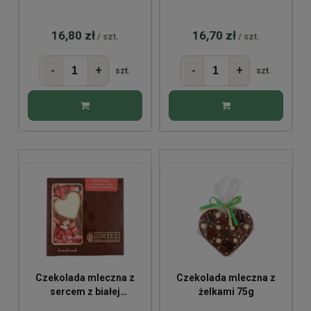
malinami BIO 53g
truskawkami BIO 53g
16,80 zł
16,70 zł
/ szt.
/ szt.
-
+
-
+
szt.
szt.
Czekolada mleczna z
Czekolada mleczna z
sercem z białej
żelkami 75g
czekolady i truskawkami