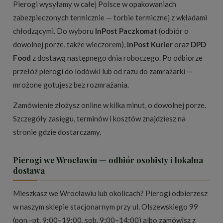
Pierogi wysyłamy w całej Polsce w opakowaniach
zabezpieczonych termicznie — torbie termicznej z wkładami
chłodzącymi. Do wyboru
InPost Paczkomat
(odbiór o
dowolnej porze, także wieczorem),
InPost Kurier
oraz
DPD
Food
z dostawą następnego dnia roboczego. Po odbiorze
przełóż pierogi do lodówki lub od razu do zamrażarki —
mrożone gotujesz bez rozmrażania.
Zamówienie złożysz online w kilka minut, o dowolnej porze.
Szczegóły zasięgu, terminów i kosztów znajdziesz na
stronie
gdzie dostarczamy
.
Pierogi we Wrocławiu — odbiór osobisty i lokalna
dostawa
Mieszkasz we Wrocławiu lub okolicach? Pierogi odbierzesz
w naszym sklepie stacjonarnym przy ul. Olszewskiego 99
(pon.–pt. 9:00–19:00, sob. 9:00–14:00) albo zamówisz z