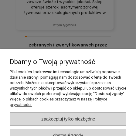
zawsze świeże i wysokiej jakości. Sklep
oferuje szeroki asortyment zdrowej
żywności oraz ekologicznych produktów w
atrakcyjnych cenach. Produkty za każdym
razem docierają w idealnym stanie. Zakupy
w tym tygodniu
tutaj to sama przyjemność – z pewnością
będę wracać i polecać ten sklep rodzinie
oraz znajomym! ❤️
zebranych i zweryfikowanych przez
Dbamy o Twoją prywatność
Pomoc
Pliki cookies i pokrewne im technologie umożliwiają poprawne
działanie strony i pomagają nam dostosować ofertę do Twoich
potrzeb. Możesz zaakceptować wykorzystanie przez nas
Moje konto
wszystkich tych plików i przejść do sklepu lub dostosować użycie
plików do swoich preferencji, wybierając opcję "Dostosuj zgody".
Płatności i dostawa
Więcej o plikach cookies przeczytasz w naszej Polityce
prywatności.
Informacje
zaakceptuj tylko niezbędne
O nas
dostosuj zgody