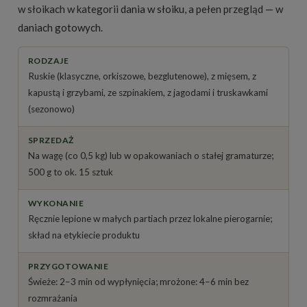
w słoikach w kategorii
dania w słoiku
, a pełen przegląd — w
daniach gotowych
.
RODZAJE
Ruskie (klasyczne, orkiszowe, bezglutenowe), z mięsem, z
kapustą i grzybami, ze szpinakiem, z jagodami i truskawkami
(sezonowo)
SPRZEDAŻ
Na wagę (co 0,5 kg) lub w opakowaniach o stałej gramaturze;
500 g to ok. 15 sztuk
WYKONANIE
Ręcznie lepione w małych partiach przez lokalne pierogarnie;
skład na etykiecie produktu
PRZYGOTOWANIE
Świeże: 2–3 min od wypłynięcia; mrożone: 4–6 min bez
rozmrażania