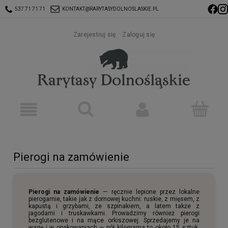
537 71 71 71
KONTAKT@RARYTASYDOLNOSLASKIE.PL
Zarejestruj się
Zaloguj się
Pierogi na zamówienie
Pierogi na zamówienie
— ręcznie lepione przez lokalne
pierogarnie, takie jak z domowej kuchni: ruskie, z mięsem, z
kapustą i grzybami, ze szpinakiem, a latem także z
jagodami i truskawkami. Prowadzimy również pierogi
bezglutenowe i na mące orkiszowej. Sprzedajemy je na
wagę i w opakowaniach — pół kilograma to około 15 sztuk.