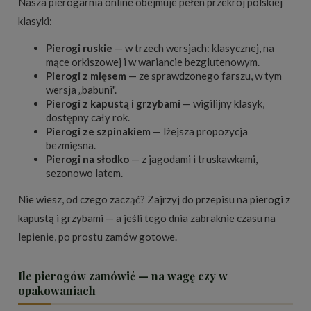
Nasza pierogarnia online obejmuje pełen przekrój polskiej
klasyki:
Pierogi ruskie
— w trzech wersjach: klasycznej, na
mące orkiszowej i w wariancie bezglutenowym.
Pierogi z mięsem
— ze sprawdzonego farszu, w tym
wersja „babuni".
Pierogi z kapustą i grzybami
— wigilijny klasyk,
dostępny cały rok.
Pierogi ze szpinakiem
— lżejsza propozycja
bezmięsna.
Pierogi na słodko
— z jagodami i truskawkami,
sezonowo latem.
Nie wiesz, od czego zacząć? Zajrzyj do przepisu na
pierogi z
kapustą i grzybami
— a jeśli tego dnia zabraknie czasu na
lepienie, po prostu zamów gotowe.
Ile pierogów zamówić — na wagę czy w
opakowaniach