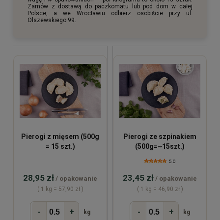
Zamów z dostawą do paczkomatu lub pod dom w całej
Polsce, a we Wrocławiu odbierz osobiście przy ul.
Olszewskiego 99.
Pierogi z mięsem (500g
Pierogi ze szpinakiem
= 15 szt.)
(500g=~15szt.)
5.0
28,95 zł
23,45 zł
/ opakowanie
/ opakowanie
( 1 kg = 57,90 zł )
( 1 kg = 46,90 zł )
-
+
-
+
kg
kg