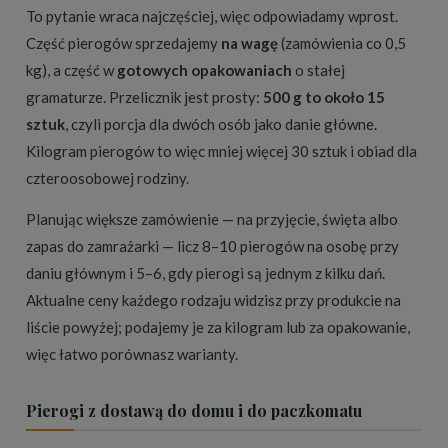
To pytanie wraca najczęściej, więc odpowiadamy wprost.
Część pierogów sprzedajemy
na wagę
(zamówienia co 0,5
kg), a część w
gotowych opakowaniach
o stałej
gramaturze. Przelicznik jest prosty:
500 g to około 15
sztuk
, czyli porcja dla dwóch osób jako danie główne.
Kilogram pierogów to więc mniej więcej 30 sztuk i obiad dla
czteroosobowej rodziny.
Planując większe zamówienie — na przyjęcie, święta albo
zapas do zamrażarki — licz 8–10 pierogów na osobę przy
daniu głównym i 5–6, gdy pierogi są jednym z kilku dań.
Aktualne ceny każdego rodzaju widzisz przy produkcie na
liście powyżej; podajemy je za kilogram lub za opakowanie,
więc łatwo porównasz warianty.
Pierogi z dostawą do domu i do paczkomatu