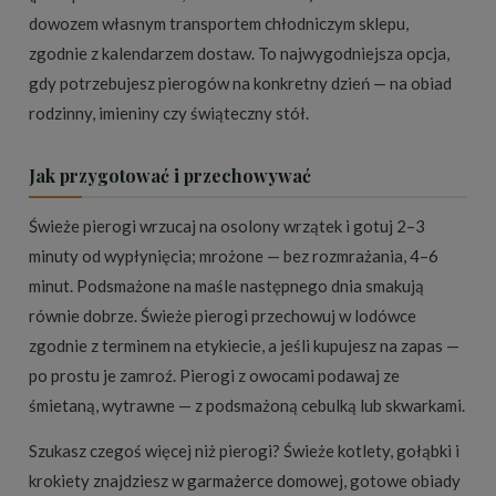
dowozem własnym transportem chłodniczym sklepu,
zgodnie z kalendarzem dostaw. To najwygodniejsza opcja,
gdy potrzebujesz pierogów na konkretny dzień — na obiad
rodzinny, imieniny czy świąteczny stół.
Jak przygotować i przechowywać
Świeże pierogi wrzucaj na osolony wrzątek i gotuj 2–3
minuty od wypłynięcia; mrożone — bez rozmrażania, 4–6
minut. Podsmażone na maśle następnego dnia smakują
równie dobrze. Świeże pierogi przechowuj w lodówce
zgodnie z terminem na etykiecie, a jeśli kupujesz na zapas —
po prostu je zamroź. Pierogi z owocami podawaj ze
śmietaną, wytrawne — z podsmażoną cebulką lub skwarkami.
Szukasz czegoś więcej niż pierogi? Świeże kotlety, gołąbki i
krokiety znajdziesz w
garmażerce domowej
, gotowe obiady