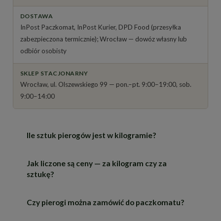
DOSTAWA
InPost Paczkomat, InPost Kurier, DPD Food (przesyłka
zabezpieczona termicznie); Wrocław — dowóz własny lub
odbiór osobisty
SKLEP STACJONARNY
Wrocław, ul. Olszewskiego 99 — pon.–pt. 9:00–19:00, sob.
9:00–14:00
Ile sztuk pierogów jest w kilogramie?
Jak liczone są ceny — za kilogram czy za
Około 30 sztuk — pół kilograma to mniej więcej 15
sztukę?
pierogów. Kilogram wystarcza na obiad dla
czterech osób, jeśli pierogi są daniem głównym.
Przy większych zamówieniach licz 8–10 sztuk na
Czy pierogi można zamówić do paczkomatu?
Zależnie od produktu. Pierogi sprzedawane na
osobę.
wagę wyceniamy za kilogram (zamawiasz co 0,5