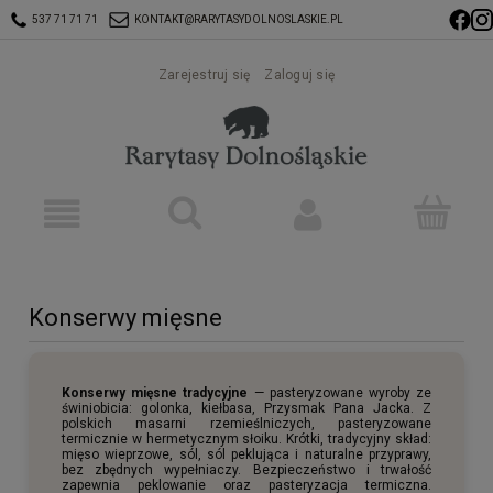
537 71 71 71
KONTAKT@RARYTASYDOLNOSLASKIE.PL
Zarejestruj się
Zaloguj się
Konserwy mięsne
Konserwy mięsne tradycyjne
— pasteryzowane wyroby ze
świniobicia: golonka, kiełbasa, Przysmak Pana Jacka. Z
polskich masarni rzemieślniczych, pasteryzowane
termicznie w hermetycznym słoiku. Krótki, tradycyjny skład:
mięso wieprzowe, sól, sól peklująca i naturalne przyprawy,
bez zbędnych wypełniaczy. Bezpieczeństwo i trwałość
zapewnia peklowanie oraz pasteryzacja termiczna.