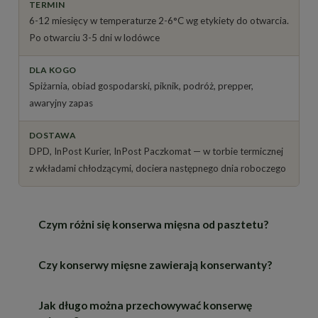
TERMIN
6-12 miesięcy w temperaturze 2-6°C wg etykiety do otwarcia.
Po otwarciu 3-5 dni w lodówce
DLA KOGO
Spiżarnia, obiad gospodarski, piknik, podróż, prepper,
awaryjny zapas
DOSTAWA
DPD, InPost Kurier, InPost Paczkomat — w torbie termicznej
z wkładami chłodzącymi, dociera następnego dnia roboczego
Czym różni się konserwa mięsna od pasztetu?
Czy konserwy mięsne zawierają konserwanty?
Tekstura:
pasztet to zmielona masa do
smarowania, konserwa mięsna ma wyraźne
kawałki mięsa w sosie własnym lub galarecie.
Jak długo można przechowywać konserwę
Tak — te konserwy zawierają sól peklującą