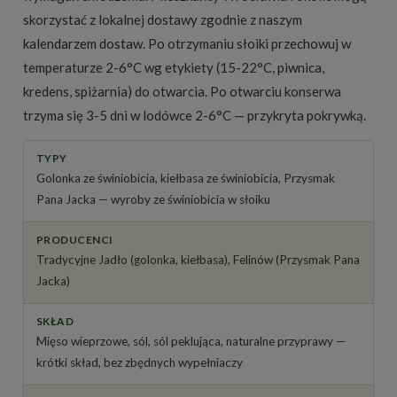
skorzystać z lokalnej dostawy zgodnie z naszym
kalendarzem dostaw
. Po otrzymaniu słoiki przechowuj w
temperaturze 2-6°C wg etykiety (15-22°C, piwnica,
kredens, spiżarnia) do otwarcia. Po otwarciu konserwa
trzyma się 3-5 dni w lodówce 2-6°C — przykryta pokrywką.
TYPY
Golonka ze świniobicia, kiełbasa ze świniobicia, Przysmak
Pana Jacka — wyroby ze świniobicia w słoiku
PRODUCENCI
Tradycyjne Jadło (golonka, kiełbasa), Felinów (Przysmak Pana
Jacka)
SKŁAD
Mięso wieprzowe, sól, sól peklująca, naturalne przyprawy —
krótki skład, bez zbędnych wypełniaczy