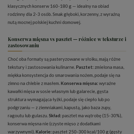
klasycznych konserw 160-180 g — idealny na obiad
rodzinny dla 2-3 osób. Smak głęboki, korzenny, z wyraźną
nutą mocnej polskiej kuchni domowej.
Konserwa mięsna vs pasztet — różnice w teksturze i
zastosowaniu
Choć oba formaty są pasteryzowane w słoiku, mają różne
tekstury i zastosowania kulinarne.
Pasztet:
zmielona masa,
miękka konsystencja do smarowania nożem, podaje się na
zimno na chlebie z masłem.
Konserwa mięsna:
wyraźne
kawałki mięsa w sosie własnym lub galarecie, gęsta
struktura wymagająca łyżki, podaje się ciepło lub po
podgrzaniu — z ziemniakami, kapustą, jako baza zupy,
ragoutu lub gulaszu.
Skład:
pasztet ma wątrobę (15-30%),
konserwa mięsna nie (czyste mięso z dodatkami
warzywnymi).
Kalorie:
pasztet 250-300 kcal/100 g (gęsty