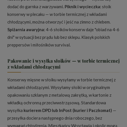
dodać do garnka z warzywami.
Piknik i wycieczka:
słoik
konserwy w plecaku — w torbie termicznej z wkładami
chłodzącymi, można otworzyć i jeść na zimno z chlebem.
Spiżarnia awaryjna:
4-6 słoików konserw daje "obiad na 4-6
dni" w sytuacji bez prądu lub bez sklepu. Klasyk polskich
preppersów i miłośników survival.
Pakowanie i wysyłka słoików — w torbie termicznej
z wkładami chłodzącymi
Konserwy mięsne w słoiku wysyłamy w torbie termicznej z
wkładami chłodzącymi. Wysyłamy słoiki w oryginalnym
opakowaniu szklanym z metalową zakrętką, w kartonie z
wkładką ochronną przeciwwstrząsową. Standardowa
wysyłka
kurierem DPD lub InPost (kurier i Paczkomat)
—
przesyłka dociera następnego dnia roboczego, bez
wymagań chłodzenia. Mieszkańcy Wrocławia i okolic mogą