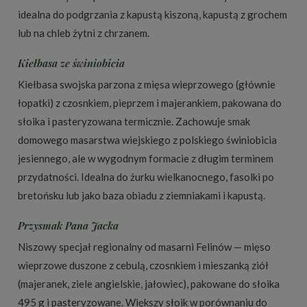
idealna do podgrzania z kapustą kiszoną, kapustą z grochem
lub na chleb żytni z chrzanem.
Kiełbasa ze świniobicia
Kiełbasa swojska parzona z mięsa wieprzowego (głównie
łopatki) z czosnkiem, pieprzem i majerankiem, pakowana do
słoika i pasteryzowana termicznie. Zachowuje smak
domowego masarstwa wiejskiego z polskiego świniobicia
jesiennego, ale w wygodnym formacie z długim terminem
przydatności. Idealna do żurku wielkanocnego, fasolki po
bretońsku lub jako baza obiadu z ziemniakami i kapustą.
Przysmak Pana Jacka
Niszowy specjał regionalny od masarni Felinów — mięso
wieprzowe duszone z cebulą, czosnkiem i mieszanką ziół
(majeranek, ziele angielskie, jałowiec), pakowane do słoika
495 g i pasteryzowane. Większy słoik w porównaniu do