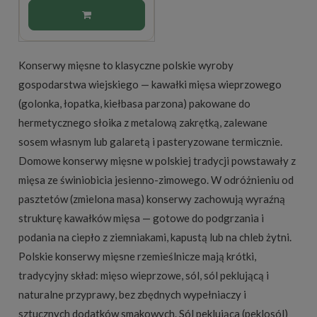
Konserwy mięsne to klasyczne polskie wyroby
gospodarstwa wiejskiego — kawałki mięsa wieprzowego
(golonka, łopatka, kiełbasa parzona) pakowane do
hermetycznego słoika z metalową zakrętką, zalewane
sosem własnym lub galaretą i pasteryzowane termicznie.
Domowe konserwy mięsne w polskiej tradycji powstawały z
mięsa ze świniobicia jesienno-zimowego. W odróżnieniu od
pasztetów (zmielona masa) konserwy zachowują wyraźną
strukturę kawałków mięsa — gotowe do podgrzania i
podania na ciepło z ziemniakami, kapustą lub na chleb żytni.
Polskie konserwy mięsne rzemieślnicze mają krótki,
tradycyjny skład: mięso wieprzowe, sól, sól peklującą i
naturalne przyprawy, bez zbędnych wypełniaczy i
sztucznych dodatków smakowych. Sól peklująca (peklosól)