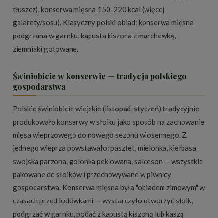
tłuszcz), konserwa mięsna 150-220 kcal (więcej
galarety/sosu). Klasyczny polski obiad: konserwa mięsna
podgrzana w garnku, kapusta kiszona z marchewką,
ziemniaki gotowane.
Świniobicie w konserwie — tradycja polskiego
gospodarstwa
Polskie świniobicie wiejskie (listopad-styczeń) tradycyjnie
produkowało konserwy w słoiku jako sposób na zachowanie
mięsa wieprzowego do nowego sezonu wiosennego. Z
jednego wieprza powstawało: pasztet, mielonka, kiełbasa
swojska parzona, golonka peklowana, salceson — wszystkie
pakowane do słoików i przechowywane w piwnicy
gospodarstwa. Konserwa mięsna była "obiadem zimowym" w
czasach przed lodówkami — wystarczyło otworzyć słoik,
podgrzać w garnku, podać z kapustą kiszoną lub kaszą