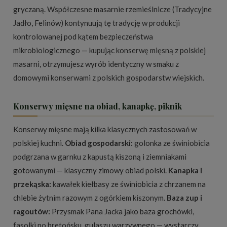
gryczaną. Współczesne masarnie rzemieślnicze (Tradycyjne
Jadło, Felinów) kontynuują tę tradycję w produkcji
kontrolowanej pod kątem bezpieczeństwa
mikrobiologicznego — kupując konserwę mięsną z polskiej
masarni, otrzymujesz wyrób identyczny w smaku z
domowymi konserwami z polskich gospodarstw wiejskich.
Konserwy mięsne na obiad, kanapkę, piknik
Konserwy mięsne mają kilka klasycznych zastosowań w
polskiej kuchni.
Obiad gospodarski:
golonka ze świniobicia
podgrzana w garnku z kapustą kiszoną i ziemniakami
gotowanymi — klasyczny zimowy obiad polski.
Kanapka i
przekąska:
kawałek kiełbasy ze świniobicia z chrzanem na
chlebie żytnim razowym z ogórkiem kiszonym.
Baza zup i
ragoutów:
Przysmak Pana Jacka jako baza grochówki,
fasolki po bretońsku, gulaszu warzywnego — wystarczy